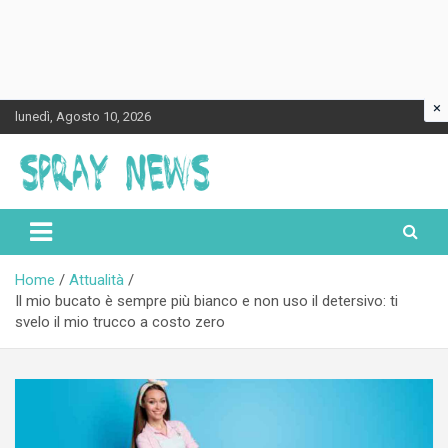
×
Skip
lunedì, Agosto 10, 2026
to
content
Spraynews.it
Home
Attualità
Il mio bucato è sempre più bianco e non uso il detersivo: ti
svelo il mio trucco a costo zero