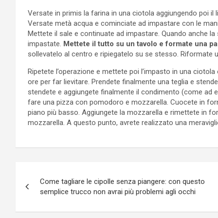
Versate in primis la farina in una ciotola aggiungendo poi il 
Versate metà acqua e cominciate ad impastare con le mani. 
Mettete il sale e continuate ad impastare. Quando anche la 
impastate.
Mettete il tutto su un tavolo e formate una pal
sollevatelo al centro e ripiegatelo su se stesso. Riformate un
Ripetete l’operazione e mettete poi l’impasto in una ciotola 
ore per far lievitare. Prendete finalmente una teglia e stende
stendete e aggiungete finalmente il condimento (come ad 
fare una pizza con pomodoro e mozzarella. Cuocete in forno 
piano più basso. Aggiungete la mozzarella e rimettete in for
mozzarella. A questo punto, avrete realizzato una meravigli
Navigazione
Come tagliare le cipolle senza piangere: con questo
articoli
semplice trucco non avrai più problemi agli occhi