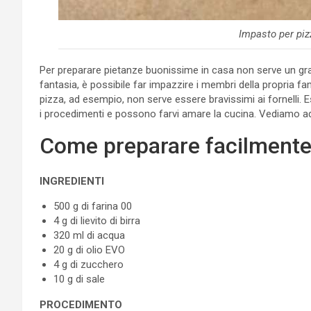
Impasto per piz
Per preparare pietanze buonissime in casa non serve un gra
fantasia, è possibile far impazzire i membri della propria fa
pizza, ad esempio, non serve essere bravissimi ai fornelli. 
i procedimenti e possono farvi amare la cucina. Vediamo 
Come preparare facilmente 
INGREDIENTI
500 g di farina 00
4 g di lievito di birra
320 ml di acqua
20 g di olio EVO
4 g di zucchero
10 g di sale
PROCEDIMENTO