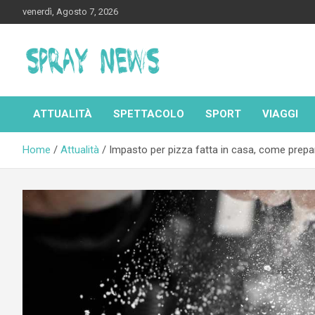
Skip
venerdì, Agosto 7, 2026
to
content
Spraynews.it
ATTUALITÀ
SPETTACOLO
SPORT
VIAGGI
Home
Attualità
Impasto per pizza fatta in casa, come prepa