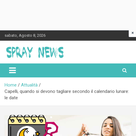
×
Skip
sabato, Agosto 8, 2026
to
content
Spraynews.it
Home
Attualità
Capelli, quando si devono tagliare secondo il calendario lunare:
le date