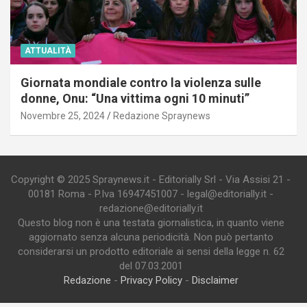
ATTUALITÀ
Giornata mondiale contro la violenza sulle
donne, Onu: “Una vittima ogni 10 minuti”
Novembre 25, 2024
Redazione Spraynews
Copyright © 2025 Spraynews.it - Editorially Srl - Via Assisi 21 -
00181 Roma - P.Iva 16947451007 - legal@editorially.it -
redazione@editorially.it
Questo blog non è una testata giornalistica, in quanto viene
aggiornato senza alcuna periodicità. Non può pertanto
considerarsi un prodotto editoriale ai sensi della legge n. 62
del 07.03.2001
Redazione
-
Privacy Policy
-
Disclaimer