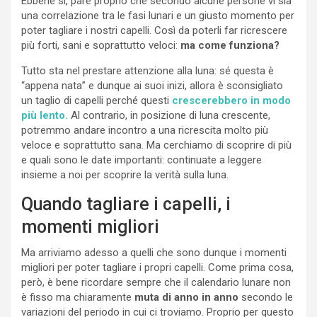
Ebbene sì, pare proprio che secondo alcune persone vi sia
una correlazione tra le fasi lunari e un giusto momento per
poter tagliare i nostri capelli. Così da poterli far ricrescere
più forti, sani e soprattutto veloci:
ma come funziona?
Tutto sta nel prestare attenzione alla luna: sé questa è
“appena nata” e dunque ai suoi inizi, allora è sconsigliato
un taglio di capelli perché questi
crescerebbero in modo
più lento.
Al contrario, in posizione di luna crescente,
potremmo andare incontro a una ricrescita molto più
veloce e soprattutto sana. Ma cerchiamo di scoprire di più
e quali sono le date importanti: continuate a leggere
insieme a noi per scoprire la verità sulla luna.
Quando tagliare i capelli, i
momenti migliori
Ma arriviamo adesso a quelli che sono dunque i momenti
migliori per poter tagliare i propri capelli. Come prima cosa,
però, è bene ricordare sempre che il calendario lunare non
è fisso ma chiaramente
muta di anno in anno
secondo le
variazioni del periodo in cui ci troviamo. Proprio per questo