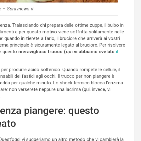
te – Spraynews.it
uenza. Tralasciando chi prepara delle ottime zuppe, il bulbo in
 alimenti e per questo motivo viene soffritta solitamente nelle
e: quando inizierete a farlo, il bruciore che arriverà ai vostri
blema principale è sicuramente legato al bruciore. Per risolvere
re questo
meraviglioso trucco (qui vi abbiamo svelato
il
 per produrre acido solfenico. Quando rompete le cellule, il
abili dei fastidi agli occhi. Il trucco per non piangere è
 fredda per qualche minuto. Lo shock termico blocca l’enzima
gliare: non verserete neppure una lacrima (qui, invece, vi
.
senza piangere: questo
eato
i. Quest’oggi vi suggeriamo un altro metodo che vi cambierà la