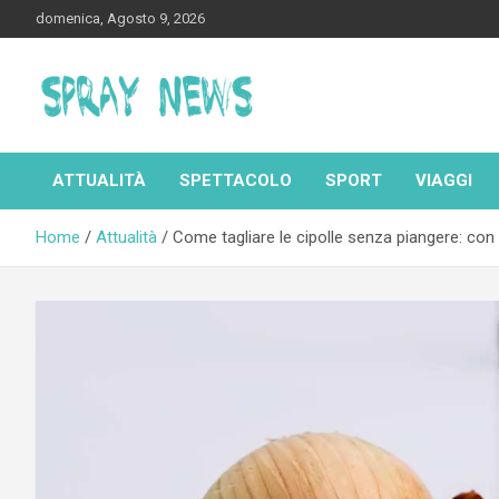
Skip
domenica, Agosto 9, 2026
to
content
Spraynews.it
ATTUALITÀ
SPETTACOLO
SPORT
VIAGGI
Home
Attualità
Come tagliare le cipolle senza piangere: con