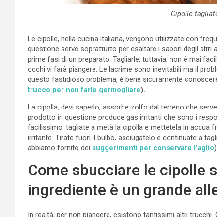
Cipolle taglia
Le cipolle, nella cucina italiana, vengono utilizzate con freq
questione serve soprattutto per esaltare i sapori degli altri
prime fasi di un preparato. Tagliarle, tuttavia, non è mai facil
occhi vi farà piangere. Le lacrime sono inevitabili ma il pro
questo fastidioso problema, è bene sicuramente conosce
trucco per non farle germogliare
).
La cipolla, devi saperlo, assorbe zolfo dal terreno che serve
prodotto in questione produce gas irritanti che sono i respons
facilissimo: tagliate a metà la cipolla e mettetela in acqua
irritante. Tirate fuori il bulbo, asciugatelo e continuate a ta
abbiamo fornito dei
suggerimenti per conservare l’aglio
)
Come sbucciare le cipolle 
ingrediente è un grande all
In realtà, per non piangere, esistono tantissimi altri trucch