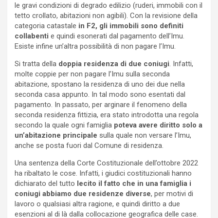
le gravi condizioni di degrado edilizio (ruderi, immobili con il
tetto crollato, abitazioni non agibili). Con la revisione della
categoria catastale
in F2, gli immobili sono
definiti
collabenti
e quindi esonerati dal pagamento dell’Imu.
Esiste infine un’altra possibilità di non pagare l’Imu.
Si tratta della
doppia residenza di due coniugi
. Infatti,
molte coppie per non pagare l’Imu sulla seconda
abitazione, spostano la residenza di uno dei due nella
seconda casa appunto. In tal modo sono esentati dal
pagamento. In passato, per arginare il fenomeno della
seconda residenza fittizia, era stato introdotta una regola
secondo la quale ogni famiglia
poteva avere diritto solo a
un’abitazione principale
sulla quale non versare l’Imu,
anche se posta fuori dal Comune di residenza.
Una sentenza della Corte Costituzionale dell’ottobre 2022
ha ribaltato le cose. Infatti, i giudici costituzionali hanno
dichiarato del tutto
lecito il fatto che in una famiglia i
coniugi abbiamo due residenze diverse
, per motivi di
lavoro o qualsiasi altra ragione, e quindi diritto a due
esenzioni al di là dalla collocazione geografica delle case.