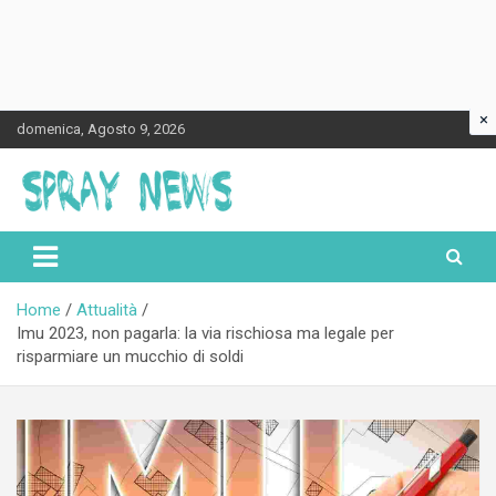
×
Skip
domenica, Agosto 9, 2026
to
content
Spraynews.it
Home
Attualità
Imu 2023, non pagarla: la via rischiosa ma legale per
risparmiare un mucchio di soldi