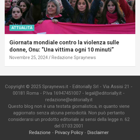
ATTUALITÀ
Giornata mondiale contro la violenza sulle
donne, Onu: “Una vittima ogni 10 minuti”
Novembre 25, 2024
Redazione Spraynews
Copyright © 2025 Spraynews.it - Editorially Srl - Via Assisi 21 -
00181 Roma - P.Iva 16947451007 - legal@editorially.it -
redazione@editorially.it
Questo blog non è una testata giornalistica, in quanto viene
aggiornato senza alcuna periodicità. Non può pertanto
considerarsi un prodotto editoriale ai sensi della legge n. 62
del 07.03.2001
Redazione
-
Privacy Policy
-
Disclaimer