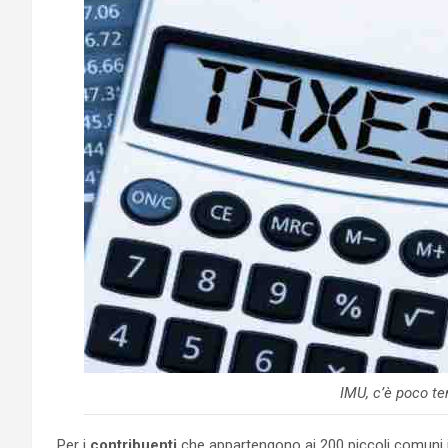
IMU, c’è poco t
Per i
contribuenti
che appartengono ai 200 piccoli comuni it