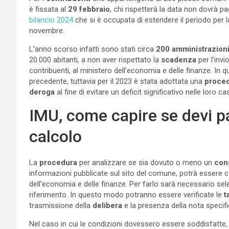
è fissata al
29 febbraio
, chi rispetterà la data non dovrà pa
bilancio 2024
che si è occupata di estendere il periodo per l
novembre.
L’anno scorso infatti sono stati circa
200 amministrazion
20.000 abitanti, a non aver rispettato la
scadenza
per l’invi
contribuenti, al ministero dell’economia e delle finanze. In q
precedente, tuttavia per il 2023 è stata adottata una
proce
deroga
al fine di evitare un deficit significativo nelle loro ca
IMU, come capire se devi p
calcolo
La
procedura
per analizzare se sia dovuto o meno un
con
informazioni pubblicate sul sito del comune, potrà essere co
dell’economia e delle finanze. Per farlo sarà necessario sele
riferimento. In questo modo potranno essere verificate le
t
trasmissione della
delibera
e la presenza della nota specifi
Nel caso in cui le condizioni dovessero essere soddisfatte, 