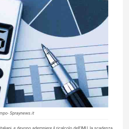
empo- Spraynews.it
aliani, e devono adempiere il ricalcolo dell’IMU, la scadenza