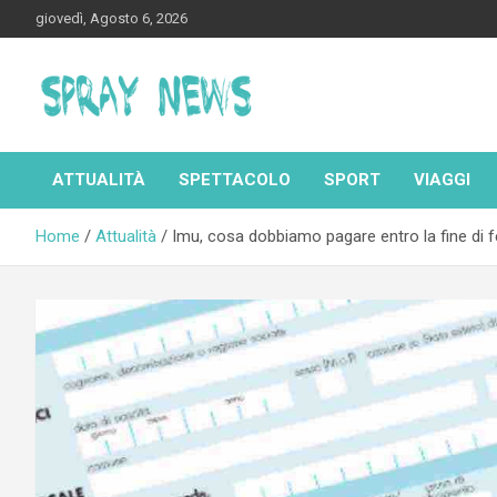
Skip
giovedì, Agosto 6, 2026
to
content
Spraynews.it
ATTUALITÀ
SPETTACOLO
SPORT
VIAGGI
Home
Attualità
Imu, cosa dobbiamo pagare entro la fine di 