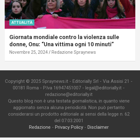
ATTUALITÀ
Giornata mondiale contro la violenza sulle
donne, Onu: “Una vittima ogni 10 minuti”
Novembre 25, 2024
Redazione Spraynews
Copyright © 2025 Spraynews.it - Editorially Srl - Via Assisi 21 -
00181 Roma - P.Iva 16947451007 - legal@editorially.it -
redazione@editorially.it
Questo blog non è una testata giornalistica, in quanto viene
aggiornato senza alcuna periodicità. Non può pertanto
considerarsi un prodotto editoriale ai sensi della legge n. 62
del 07.03.2001
Redazione
-
Privacy Policy
-
Disclaimer