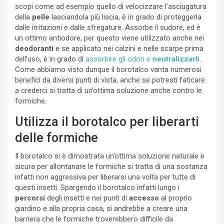
scopi come ad esempio quello di velocizzare l’asciugatura
della
pelle
lasciandola più liscia, è in grado di proteggerla
dalle irritazioni e dalle sfregature. Assorbe il sudore, ed è
un ottimo antiodore, per questo viene utilizzato anche nei
deodoranti
e se applicato nei calzini e nelle scarpe prima
dell’uso, è in grado di
assorbire gli odori e
neutralizzarli
.
Come abbiamo visto dunque il borotalco vanta numerosi
benefici da diversi punti di vista, anche se potresti faticare
a crederci si tratta di un’ottima soluzione anche contro le
formiche.
Utilizza il borotalco per liberarti
delle formiche
Il borotalco si è dimostrata un’ottima soluzione naturale e
sicura per allontanare le formiche si tratta di una sostanza
infatti non aggressiva per liberarsi una volta per tutte di
questi insetti. Spargendo il borotalco infatti lungo i
percorsi
degli insetti e nei punti di
accesso
al proprio
giardino e alla propria casa, si andrebbe a creare una
barriera che le formiche troverebbero difficile da