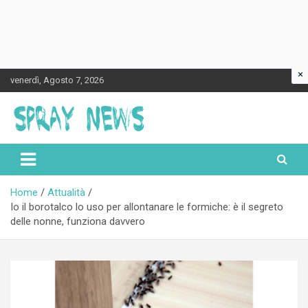
×
Skip
venerdì, Agosto 7, 2026
to
content
Spraynews.it
Home
Attualità
Io il borotalco lo uso per allontanare le formiche: è il segreto
delle nonne, funziona davvero