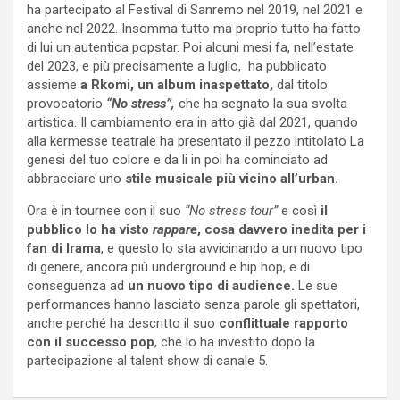
ha partecipato al Festival di Sanremo nel 2019, nel 2021 e
anche nel 2022. Insomma tutto ma proprio tutto ha fatto
di lui un autentica popstar. Poi alcuni mesi fa, nell’estate
del 2023, e più precisamente a luglio, ha pubblicato
assieme
a Rkomi, un album inaspettato,
dal titolo
provocatorio
“No stress”,
che ha segnato la sua svolta
artistica. Il cambiamento era in atto già dal 2021, quando
alla kermesse teatrale ha presentato il pezzo intitolato La
genesi del tuo colore e da li in poi ha cominciato ad
abbracciare uno
stile musicale più vicino all’urban.
Ora è in tournee con il suo
“No stress tour”
e così
il
pubblico lo ha visto
rappare
, cosa davvero inedita per i
fan di Irama
, e questo lo sta avvicinando a un nuovo tipo
di genere, ancora più underground e hip hop, e di
conseguenza ad
un nuovo tipo di audience.
Le sue
performances hanno lasciato senza parole gli spettatori,
anche perché ha descritto il suo
conflittuale rapporto
con il successo pop
, che lo ha investito dopo la
partecipazione al talent show di canale 5.