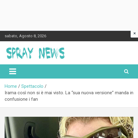
×
Skip
sabato, Agosto 8, 2026
to
content
Spraynews.it
Home
Spettacolo
Irama così non si è mai visto. La “sua nuova versione” manda in
confusione i fan