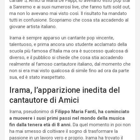
canale 5, Amici di Maria De Filippi, lo avevano visto pop star
a Sanremo e ai suoi numerosi live, che fanno tutti sold out,
ma non lo avevano mai visto così. Il risultato ha mandato
tutti in confusione. Scopriamo che cosa sta accadendo al
giovane artista italiano.
Irama è sempre apparso un cantante pop vincente,
talentuoso, e prima ancora uno studente acclamato della
scuola più famosa d’Italia ma ora è successo qualcosa di
diverso, e il pubblico si chiede che cosa stia accadendo
realmente al famoso cantautore italiano, dal momento che
non si era mai visto qualcosa di simile fino ad ora da parte
sua, ed è stato inaspettato.
Irama, l’apparizione inedita del
cantautore di Amici
Irama, pseudonimo di
Filippo Maria Fanti, ha cominciato
a muovere i suoi primi passi nel mondo della musica
fin dalla tenera età di 8 anni.
Da quel momento in poi non
ha mai smesso di coltivare il sogno di trasformare la
passione in un lavoro vero e proprio. Irama ha trovato il