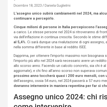
Dicembre 18, 2023
Daniela Guglielmi
L’assegno unico subirà cambiamenti nel 2024, ma alcun
continuare a percepirlo.
Cinque milioni di persone in Italia percepiscono l’ass
a carico. Le stesse persone nel 2024 si ritroveranno di fron
via dell’inflazione in continua crescita. Secondo le stime di
al 5,4%.
Ci sarà dunque una rivalutazione di ogni assegno, a
nella somma differente in base al reddito ISEE.
Dapprima, per ottenere l’importo massimo non bisognava supe
l’importo più alto nel 2024 sarà necessario avere un reddito i
allo scorso anno. Facendo un calcolo concreto, sia chi è a
aggiornate), e chi fino all’anno scorso non superava comun
prossimo anno toccherà quasi i 200 euro mensili, con 
dell’assegno, ossia 54 euro, nel 2024 passerà a 57 euro mens
dovranno intervenire in maniera repentina per far sì c
Assegno unico 2024: chi ris
come intervenire