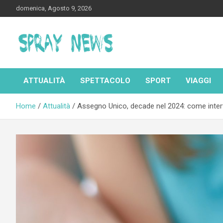
Skip
domenica, Agosto 9, 2026
to
content
Spraynews.it
ATTUALITÀ
SPETTACOLO
SPORT
VIAGGI
Home
Attualità
Assegno Unico, decade nel 2024: come inter