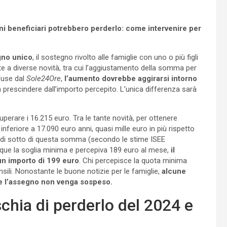
i beneficiari potrebbero perderlo: come intervenire per
egno unico
, il sostegno rivolto alle famiglie con uno o più figli
te a diverse novità, tra cui l’aggiustamento della somma per
ffuse dal
Sole24Ore
,
l’aumento dovrebbe aggirarsi intorno
 prescindere dall’importo percepito. L’unica differenza sarà
rare i 16.215 euro. Tra le tante novità, per ottenere
nferiore a 17.090 euro anni, quasi mille euro in più rispetto
l di sotto di questa somma (secondo le stime ISEE
que la soglia minima e percepiva 189 euro al mese,
il
un importo di 199 euro
. Chi percepisce la quota minima
ili. Nonostante le buone notizie per le famiglie,
alcune
he l’assegno non venga sospeso.
chia di perderlo del 2024 e