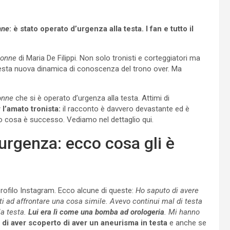
nne
: è stato operato d’urgenza alla testa. I fan e tutto il
Donne
di Maria De Filippi. Non solo tronisti e corteggiatori ma
uesta nuova dinamica di conoscenza del trono over. Ma
onne
che si è operato d’urgenza alla testa. Attimi di
 l’amato tronista:
il racconto è davvero devastante ed è
tto cosa è successo. Vediamo nel dettaglio qui.
rgenza: ecco cosa gli è
rofilo Instagram. Ecco alcune di queste:
Ho saputo di avere
ti ad affrontare una cosa simile. Avevo continui mal di testa
la testa.
Lui era lì come una bomba ad orologeria
. Mi hanno
i aver scoperto di aver un aneurisma in testa
e anche se