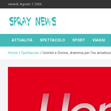
Skip
venerdì, Agosto 7, 2026
to
content
Spraynews.it
ATTUALITÀ
SPETTACOLO
SPORT
VIAGGI
Home
Spettacolo
Uomini e Donne, dramma per l’ex amatissim