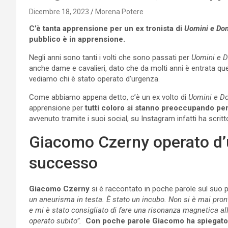
Dicembre 18, 2023
Morena Potere
C’è tanta apprensione per un ex tronista di
Uomini e Do
pubblico è in apprensione.
Negli anni sono tanti i volti che sono passati per
Uomini e 
anche dame e cavalieri, dato che da molti anni è entrata q
vediamo chi è stato operato d’urgenza.
Come abbiamo appena detto, c’è un ex volto di
Uomini e D
apprensione per
tutti coloro si stanno preoccupando per
avvenuto tramite i suoi social, su Instagram infatti ha scri
Giacomo Czerny operato d’u
successo
Giacomo Czerny
si è raccontato in poche parole sul suo p
un aneurisma in testa. È stato un incubo. Non si è mai pron
e mi è stato consigliato di fare una risonanza magnetica al
operato subito”.
Con poche parole Giacomo ha spiegato d