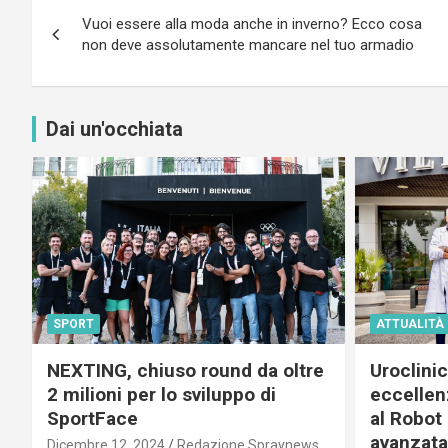
Navigazione
Vuoi essere alla moda anche in inverno? Ecco cosa
articoli
non deve assolutamente mancare nel tuo armadio
Dai un'occhiata
SPORT
ATTUALITÀ
NEXTING, chiuso round da oltre
Uroclini
2 milioni per lo sviluppo di
eccellenz
SportFace
al Robot 
avanzata
Dicembre 12, 2024
Redazione Spraynews