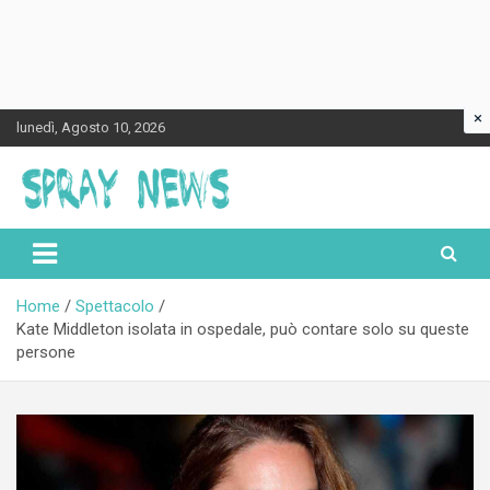
×
Skip
lunedì, Agosto 10, 2026
to
content
Spraynews.it
Home
Spettacolo
Kate Middleton isolata in ospedale, può contare solo su queste
persone