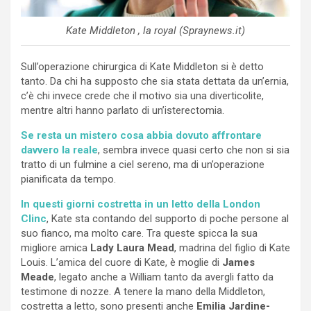
Kate Middleton , la royal (Spraynews.it)
Sull’operazione chirurgica di Kate Middleton si è detto
tanto. Da chi ha supposto che sia stata dettata da un’ernia,
c’è chi invece crede che il motivo sia una diverticolite,
mentre altri hanno parlato di un’isterectomia.
Se resta un mistero cosa abbia dovuto affrontare
davvero la reale
, sembra invece quasi certo che non si sia
tratto di un fulmine a ciel sereno, ma di un’operazione
pianificata da tempo.
In questi giorni costretta in un letto della London
Clinc
, Kate sta contando del supporto di poche persone al
suo fianco, ma molto care. Tra queste spicca la sua
migliore amica
Lady Laura Mead
, madrina del figlio di Kate
Louis. L’amica del cuore di Kate, è moglie di
James
Meade
, legato anche a William tanto da avergli fatto da
testimone di nozze. A tenere la mano della Middleton,
costretta a letto, sono presenti anche
Emilia Jardine-