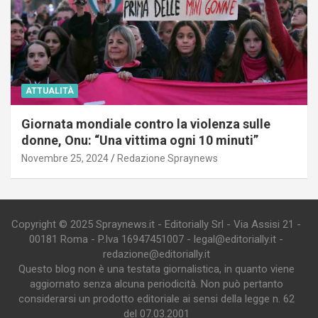
ATTUALITÀ
Giornata mondiale contro la violenza sulle
donne, Onu: “Una vittima ogni 10 minuti”
Novembre 25, 2024
Redazione Spraynews
Copyright © 2025 Spraynews.it - Editorially Srl - Via Assisi 21 -
00181 Roma - P.Iva 16947451007 - legal@editorially.it -
redazione@editorially.it
Questo blog non è una testata giornalistica, in quanto viene
aggiornato senza alcuna periodicità. Non può pertanto
considerarsi un prodotto editoriale ai sensi della legge n. 62
del 07.03.2001