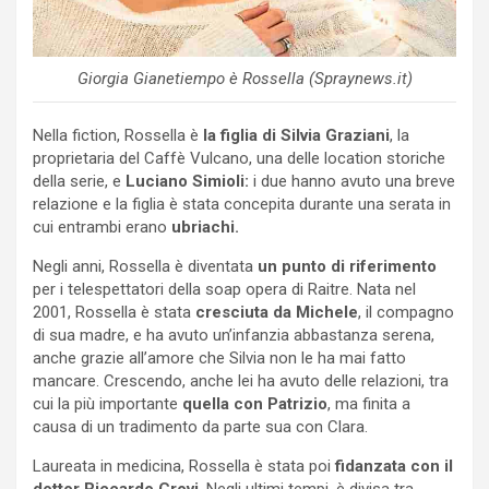
Giorgia Gianetiempo è Rossella (Spraynews.it)
Nella fiction, Rossella è
la figlia di Silvia Graziani
, la
proprietaria del Caffè Vulcano, una delle location storiche
della serie, e
Luciano Simioli:
i due hanno avuto una breve
relazione e la figlia è stata concepita durante una serata in
cui entrambi erano
ubriachi.
Negli anni, Rossella è diventata
un punto di riferimento
per i telespettatori della soap opera di Raitre. Nata nel
2001, Rossella è stata
cresciuta da Michele
, il compagno
di sua madre, e ha avuto un’infanzia abbastanza serena,
anche grazie all’amore che Silvia non le ha mai fatto
mancare. Crescendo, anche lei ha avuto delle relazioni, tra
cui la più importante
quella con Patrizio
, ma finita a
causa di un tradimento da parte sua con Clara.
Laureata in medicina, Rossella è stata poi
fidanzata con il
dottor Riccardo Crovi
. Negli ultimi tempi, è divisa tra