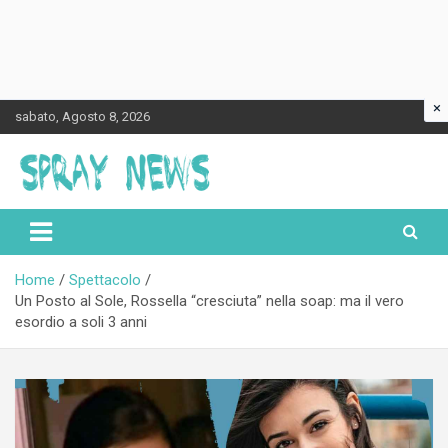
×
Skip
sabato, Agosto 8, 2026
to
content
Spraynews.it
Home
Spettacolo
Un Posto al Sole, Rossella “cresciuta” nella soap: ma il vero
esordio a soli 3 anni