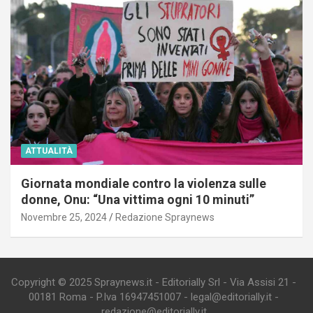
ATTUALITÀ
Giornata mondiale contro la violenza sulle
donne, Onu: “Una vittima ogni 10 minuti”
Novembre 25, 2024
Redazione Spraynews
Copyright © 2025 Spraynews.it - Editorially Srl - Via Assisi 21 -
00181 Roma - P.Iva 16947451007 - legal@editorially.it -
redazione@editorially.it