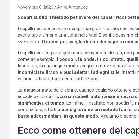
Novembre 6, 2023
Anna Antonucci
Scopri subito il metodo per avere dei capelli ricci perfet
I capelli ricci conservano sempre un gran fascino, quel volu
averlo tutte almeno una volta nella vita! E se ti dicessimo
sveleremo
il trucco per svegliarti con dei capelli ricci pe
I capelli ricci, in qualunque modo vengono realizzati, non pa
come ad esempio,
i boccoli, le onde, i ricci stretti, quel
Insomma, in qualunque modo vengono realizzati risultano s
incorniciare il viso e puoi adattarli ad ogni stile
. Infatti 
volume, attirano facilmente l’attenzione.
La maggior parte delle donne, quando vogliono ottenere que
accade perché
arricciarsi i capelli autonomamente, risu
significativa di tempo
. Ed infine, il risultato non soddisfa
convinzione, infatti
ti consiglieremo un metodo facile, si
basta addormentarsi in questo modo.
Vediamolo subito!
Ecco come ottenere dei capel