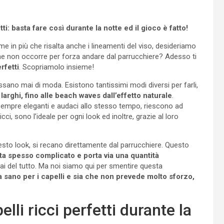
ti: basta fare così durante la notte ed il gioco è fatto!
me in più che risalta anche i lineamenti del viso, desideriamo
 che non occorre per forza andare dal parrucchiere? Adesso ti
rfetti
. Scopriamolo insieme!
ssano mai di moda. Esistono tantissimi modi diversi per farli,
li larghi, fino alle beach waves dall’effetto naturale
.
empre eleganti e audaci allo stesso tempo, riescono ad
i ricci, sono l’ideale per ogni look ed inoltre, grazie al loro
sto look, si recano direttamente dal parrucchiere. Questo
lta spesso complicato e porta via una quantità
 mai del tutto. Ma noi siamo qui per smentire questa
a sano per i capelli e sia che non prevede molto sforzo,
li ricci perfetti durante la