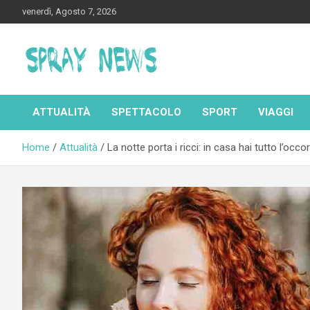
Skip
venerdì, Agosto 7, 2026
to
content
Spraynews.it
ATTUALITÀ
SPETTACOLO
SPORT
VIAGGI
Home
Attualità
La notte porta i ricci: in casa hai tutto l’occo