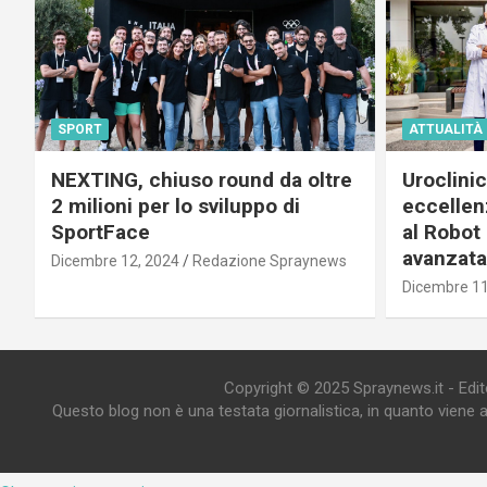
SPORT
ATTUALITÀ
NEXTING, chiuso round da oltre
Uroclini
2 milioni per lo sviluppo di
eccellenz
SportFace
al Robot 
avanzata
Dicembre 12, 2024
Redazione Spraynews
Dicembre 11
Copyright © 2025 Spraynews.it - Editor
Questo blog non è una testata giornalistica, in quanto viene 