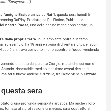
nisti (Spraynews.it)
lla famiglia Braico arriva su Rai 1
, questa sera lunedì 5
treaming RaiPlay. Prodotta da Rai Fiction, Publispei e
 del nostro Paese
, una delle pagine meno considerate, un
re dalla propria terra
. In un ambiente ostile e in tempi
na
, ad esempio, ha 18 anni e sogna di diventare pittrice, sogni
lo Niccolò si ritrova coinvolto in uno scontro a fuoco, vendendo
, venendo ospitata dal parente Giorgio, ma anche qui non è
Antonio, rispettabile medico, per tirare avanti decide di
farsi nuove amiche è difficile, tra l’altro viene bullizzata
a questa sera
tato di una profonda sensibilità artistica. Ma anche il loro
o, tornato alla professione di medico, sarà costretto al