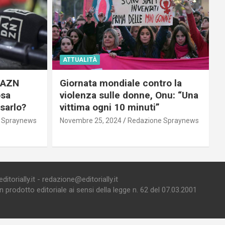
ATTUALITÀ
 DAZN
Giornata mondiale contro la
osa
violenza sulle donne, Onu: “Una
usarlo?
vittima ogni 10 minuti”
 Spraynews
Novembre 25, 2024
Redazione Spraynews
torially.it - redazione@editorially.it
prodotto editoriale ai sensi della legge n. 62 del 07.03.2001