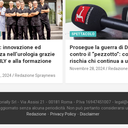
SPETTACOLO
c: innovazione ed
Prosegue la guerra di
a nell’urologia grazie
contro il “pezzotto”: c
ILY e alla formazione
rischia chi continua a 
Novembre 28, 2024
Redazione
, 2024
Redazione Spraynews
ially Srl - Via Assisi 21 - 00181 Roma - P.Iva 16947451007 - legal@edi
aggiornato senza alcuna periodicità. Non può pertanto considerarsi un 
Redazione
-
Privacy Policy
-
Disclaimer