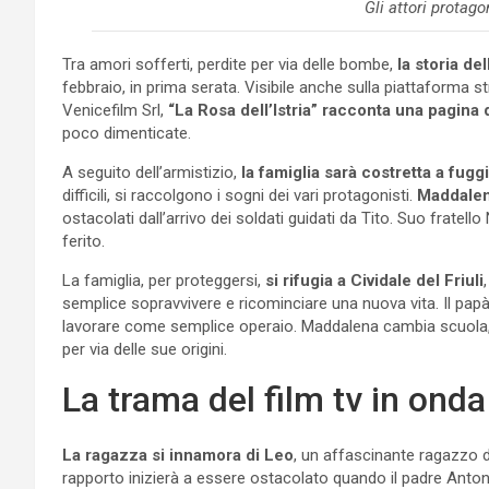
Gli attori protago
Tra amori sofferti, perdite per via delle bombe,
la storia de
febbraio, in prima serata. Visibile anche sulla piattaforma s
Venicefilm Srl,
“La Rosa dell’Istria” racconta una pagina
poco dimenticate.
A seguito dell’armistizio,
la famiglia sarà costretta a fuggi
difficili, si raccolgono i sogni dei vari protagonisti.
Maddale
ostacolati dall’arrivo dei soldati guidati da Tito. Suo fratel
ferito.
La famiglia, per proteggersi,
si rifugia a Cividale del Friuli
semplice sopravvivere e ricominciare una nuova vita. Il papà 
lavorare come semplice operaio. Maddalena cambia scuola, ma 
per via delle sue origini.
La trama del film tv in ond
La ragazza si innamora di Leo
, un affascinante ragazzo do
rapporto inizierà a essere ostacolato quando il padre Antoni