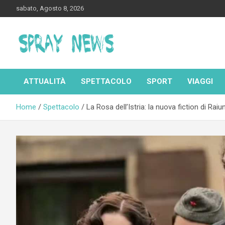
Skip
sabato, Agosto 8, 2026
to
content
Spraynews.it
ATTUALITÀ
SPETTACOLO
SPORT
VIAGGI
Home
Spettacolo
La Rosa dell’Istria: la nuova fiction di Ra