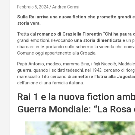
Febbraio 5, 2024
Andrea Cerasi
Sulla Rai arriva una nuova fiction che promette grandi em
storia vera.
Tratta dal
romanzo di Graziella Fiorentin “Chi ha paura 
grandi emozioni, rievocando
una storia dimenticata
e un pe
sbarcare in tv, portando sullo schermo la vicenda che coinv
Comune oggi appartenente alla Croazia.
Papà Antonio, medico, mamma Bina, i figli Niccolò, Madda
guerra
, quando i soldati tedeschi, nel 1943, cercano di rior
maresciallo Tito cercano di
annettere l’Istria alla Jugosla
dell’unione di una famiglia italiana.
Rai 1 e la nuova fiction am
Guerra Mondiale: “La Rosa de