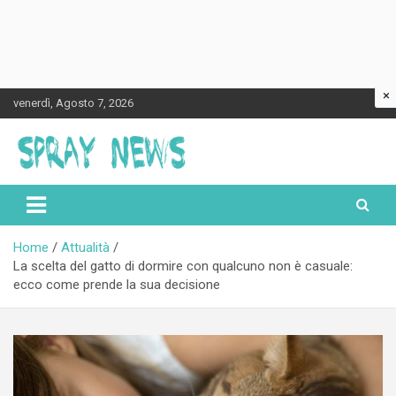
×
Skip
venerdì, Agosto 7, 2026
to
content
Spraynews.it
Home
Attualità
La scelta del gatto di dormire con qualcuno non è casuale:
ecco come prende la sua decisione