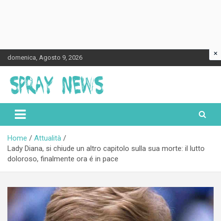
×
Skip
domenica, Agosto 9, 2026
to
content
Spraynews.it
Home
Attualità
Lady Diana, si chiude un altro capitolo sulla sua morte: il lutto
doloroso, finalmente ora é in pace