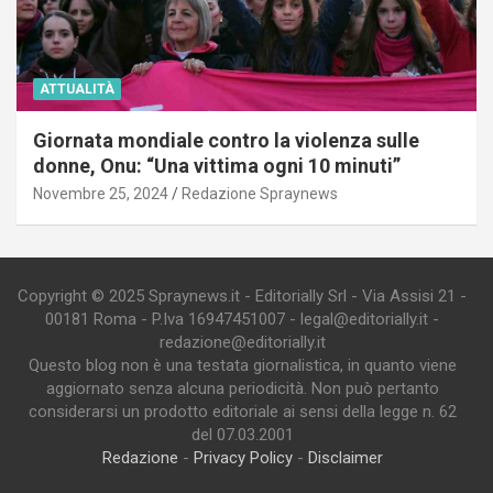
ATTUALITÀ
Giornata mondiale contro la violenza sulle
donne, Onu: “Una vittima ogni 10 minuti”
Novembre 25, 2024
Redazione Spraynews
Copyright © 2025 Spraynews.it - Editorially Srl - Via Assisi 21 -
00181 Roma - P.Iva 16947451007 - legal@editorially.it -
redazione@editorially.it
Questo blog non è una testata giornalistica, in quanto viene
aggiornato senza alcuna periodicità. Non può pertanto
considerarsi un prodotto editoriale ai sensi della legge n. 62
del 07.03.2001
Redazione
-
Privacy Policy
-
Disclaimer