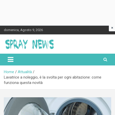
×
Skip
domenica, Agosto 9, 2026
to
content
Spraynews.it
Home
Attualità
Lavatrice a noleggio, è la svolta per ogni abitazione: come
funziona questa novità