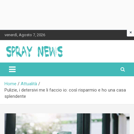
×
Skip
venerdì, Agosto 7, 2026
to
content
Spraynews.it
Home
Attualità
Pulizie, i detersivi me li faccio io: così risparmio e ho una casa
splendente