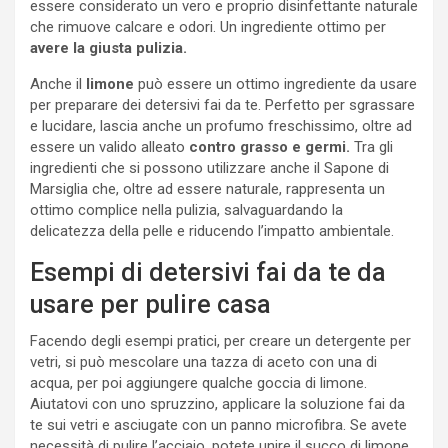
essere considerato un vero e proprio disinfettante naturale
che rimuove calcare e odori. Un ingrediente ottimo per
avere la giusta pulizia.
Anche il
limone
può essere un ottimo ingrediente da usare
per preparare dei detersivi fai da te. Perfetto per sgrassare
e lucidare, lascia anche un profumo freschissimo, oltre ad
essere un valido alleato
contro grasso e germi.
Tra gli
ingredienti che si possono utilizzare anche il Sapone di
Marsiglia che, oltre ad essere naturale, rappresenta un
ottimo complice nella pulizia, salvaguardando la
delicatezza della pelle e riducendo l’impatto ambientale.
Esempi di detersivi fai da te da
usare per pulire casa
Facendo degli esempi pratici, per creare un detergente per
vetri, si può mescolare una tazza di aceto con una di
acqua, per poi aggiungere qualche goccia di limone.
Aiutatovi con uno spruzzino, applicare la soluzione fai da
te sui vetri e asciugate con un panno microfibra. Se avete
necessità di pulire l’acciaio, potete unire il succo di limone