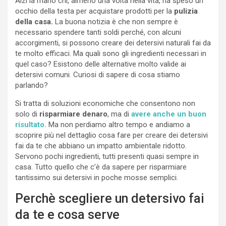
Alzi la mano chi, almeno una volta nella vita, ha speso un
occhio della testa per acquistare prodotti per la
pulizia
della casa.
La buona notizia è che non sempre è
necessario spendere tanti soldi perché, con alcuni
accorgimenti, si possono creare dei detersivi naturali fai da
te molto efficaci. Ma quali sono gli ingredienti necessari in
quel caso? Esistono delle alternative molto valide ai
detersivi comuni. Curiosi di sapere di cosa stiamo
parlando?
Si tratta di soluzioni economiche che consentono non
solo di
risparmiare denaro
, ma di
avere anche un buon
risultato.
Ma non perdiamo altro tempo e andiamo a
scoprire più nel dettaglio cosa fare per creare dei detersivi
fai da te che abbiano un impatto ambientale ridotto.
Servono pochi ingredienti, tutti presenti quasi sempre in
casa. Tutto quello che c’è da sapere per risparmiare
tantissimo sui detersivi in poche mosse semplici.
Perchè scegliere un detersivo fai
da te e cosa serve