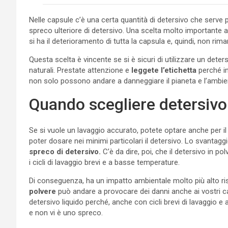
Nelle capsule c’è una certa quantità di detersivo che serve p
spreco ulteriore di detersivo. Una scelta molto importante 
si ha il deterioramento di tutta la capsula e, quindi, non rima
Questa scelta è vincente se si è sicuri di utilizzare un deter
naturali. Prestate attenzione e
leggete l’etichetta
perché in
non solo possono andare a danneggiare il pianeta e l’ambien
Quando scegliere detersivo 
Se si vuole un lavaggio accurato, potete optare anche per il 
poter dosare nei minimi particolari il detersivo. Lo svantag
spreco di detersivo.
C’è da dire, poi, che il detersivo in p
i cicli di lavaggio brevi e a basse temperature.
Di conseguenza, ha un impatto ambientale molto più alto ris
polvere
può andare a provocare dei danni anche ai vostri ca
detersivo liquido perché, anche con cicli brevi di lavaggio e 
e non vi è uno spreco.