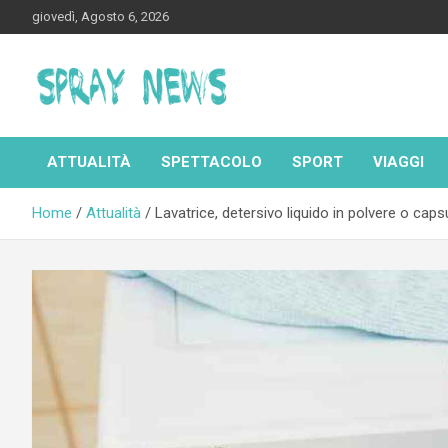
Skip
giovedì, Agosto 6, 2026
to
content
Spraynews.it
ATTUALITÀ
SPETTACOLO
SPORT
VIAGGI
Home
Attualità
Lavatrice, detersivo liquido in polvere o capsu