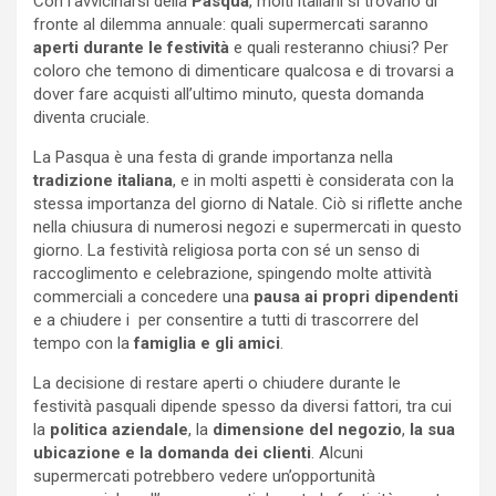
Con l’avvicinarsi della
Pasqua
, molti italiani si trovano di
fronte al dilemma annuale: quali supermercati saranno
aperti durante le festività
e quali resteranno chiusi? Per
coloro che temono di dimenticare qualcosa e di trovarsi a
dover fare acquisti all’ultimo minuto, questa domanda
diventa cruciale.
La Pasqua è una festa di grande importanza nella
tradizione italiana
, e in molti aspetti è considerata con la
stessa importanza del giorno di Natale. Ciò si riflette anche
nella chiusura di numerosi negozi e supermercati in questo
giorno. La festività religiosa porta con sé un senso di
raccoglimento e celebrazione, spingendo molte attività
commerciali a concedere una
pausa ai propri dipendenti
e a chiudere i per consentire a tutti di trascorrere del
tempo con la
famiglia e gli amici
.
La decisione di restare aperti o chiudere durante le
festività pasquali dipende spesso da diversi fattori, tra cui
la
politica aziendale
, la
dimensione del negozio
,
la sua
ubicazione e la domanda dei clienti
. Alcuni
supermercati potrebbero vedere un’opportunità