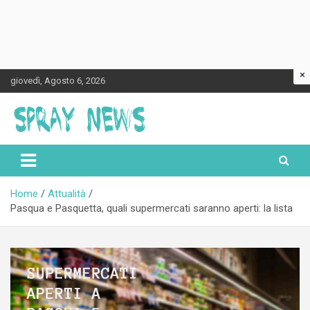
×
Skip
giovedì, Agosto 6, 2026
to
content
Spraynews.it
Home
Attualità
Pasqua e Pasquetta, quali supermercati saranno aperti: la lista