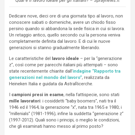
Qual è il lavoro ideale per gli italiani? – Spraynews.it
Dedicare nove, dieci ore di una giornata tipo al lavoro, non
conoscere sabati o domeniche, avere un chiodo fisso
persino quando si abbandona la sede fisica in cui si lavora.
Un retaggio antico, quello secondo cui la persona veniva
completamente definita dal lavoro. E di cui le nuove
generazioni si stanno gradualmente liberando.
Le caratteristiche del
lavoro ideale
– per la “generazione
z”, così come per parecchi italiani più attempati – sono
state recentemente chiarite dall’
indagine “Rapporto tra
generazioni nel mondo del lavoro”
, realizzata da
Heineken Italia e guidata da AstraRicerche.
I
campioni presi in esame
, nella fattispecie, sono stati
mille lavoratori
: i cosiddetti “baby boomers”, nati tra il
1946 ed il 1964; la generazione “x”, nata tra 1965 e 1980; i
“millenials” (1981-1996); infine la suddetta “generazione z”
(1997-2012). Quali sono i principi, o meglio le condizioni,
che gli esaminati hanno messo al primo posto?