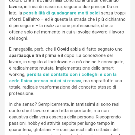
Coloro che si trovano nella condizione di star cercando
lavoro
, in linea di massima, seguono due principi. Da un
lato, la
possibilità di guadagnare molti soldi
senza troppi
sforzi. Dall’altro – ed è questa la strada che i più dichiarano
di perseguire – la realizzazione professionale, che si
ottiene solo nel momento in cui si svolge davvero il lavoro
dei sogni.
È innegabile, però, che il
Covid
abbia di fatto segnato uno
spartiacque
tra il prima e il dopo. La concezione del
lavoro, in seguito al lockdown e a ciò che ne è conseguito,
è radicalmente mutata. Implementazione dello smart
working,
perdita del contatto con i colleghi e con la
sede fisica presso cui ci si recava
, ma soprattutto una
totale, radicale trasformazione del concetto stesso di
professione.
In che senso? Semplicemente, in tantissimi si sono resi
conto che il lavoro è una fetta importante, ma non
esaustiva della vera essenza della persona. Riscoprendo
passioni, hobby ed attività sepolte per lungo tempo in
quarantena, gli italiani – e così parecchi altri cittadini del