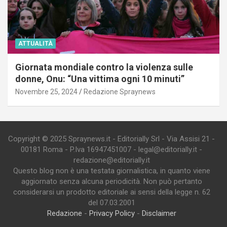
ATTUALITÀ
Giornata mondiale contro la violenza sulle
donne, Onu: “Una vittima ogni 10 minuti”
Novembre 25, 2024
Redazione Spraynews
Copyright © 2025 Spraynews.it - Editorially Srl - Via Assisi 21 -
00181 Roma - P.Iva 16947451007 - legal@editorially.it -
redazione@editorially.it
Questo blog non è una testata giornalistica, in quanto viene
aggiornato senza alcuna periodicità. Non può pertanto
considerarsi un prodotto editoriale ai sensi della legge n. 62
del 07.03.2001
Redazione
-
Privacy Policy
-
Disclaimer