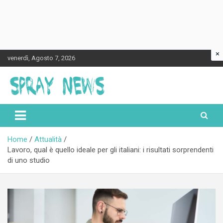
×
Skip
venerdì, Agosto 7, 2026
to
content
Spraynews.it
Home
Attualità
Lavoro, qual è quello ideale per gli italiani: i risultati sorprendenti
di uno studio