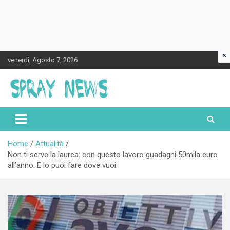
×
Skip
venerdì, Agosto 7, 2026
to
content
Spraynews.it
Home
Attualità
Non ti serve la laurea: con questo lavoro guadagni 50mila euro
all’anno. E lo puoi fare dove vuoi