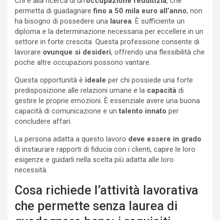
Chi è alla ricerca di un’
occupazione redditizia
, che
permetta di guadagnare
fino a 50 mila euro all’anno
, non
ha bisogno di possedere una
laurea
. È sufficiente un
diploma e la determinazione necessaria per eccellere in un
settore in forte crescita. Questa professione consente di
lavorare
ovunque si desideri
, offrendo una flessibilità che
poche altre occupazioni possono vantare.
Questa opportunità è
ideale
per chi possiede una forte
predisposizione alle relazioni umane e la
capacità
di
gestire le proprie emozioni. È essenziale avere una buona
capacità di comunicazione e un
talento innato
per
concludere affari.
La persona adatta a questo lavoro
deve essere in grado
di instaurare rapporti di fiducia con i clienti, capire le loro
esigenze e guidarli nella scelta più adatta alle loro
necessità.
Cosa richiede l’attività lavorativa
che permette senza laurea di