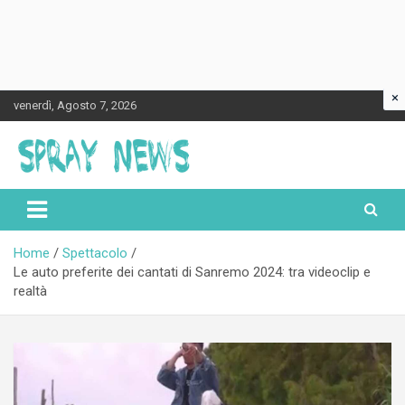
×
Skip
venerdì, Agosto 7, 2026
to
content
Spraynews.it
Home
Spettacolo
Le auto preferite dei cantati di Sanremo 2024: tra videoclip e
realtà