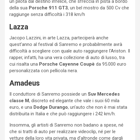
un pilota dal destino infelice, che sfreccia in pista a bordo
della sua
Porsche 911 GT3
, un bel mostro da 500 Cv che
raggiunge senza difficoltà i 318 km/h
Lazza
Jacopo Lazzini, in arte Lazza, parteciperà anche
quest’anno al festival di Sanremo e probabilmente avrà
difficoltà a scegliere con quale auto raggiungere l’Ariston. Il
rapper, infatti, ha una vera collezione di auto di lusso, tra
cui risalta una
Porsche Cayenne Coupè
da 95.000 euro
personalizzata con pellicola nera.
Amadeus
Il conduttore di Sanremo possiede un
Suv Mercedes
classe M
, discreto ed elegante che vale i suoi 60 mila
euro, e una
Dodge Durango
, un’auto che non è mai stata
distribuita in Italia e che può raggiungere i 242 km/h.
Insomma, gli artisti di Sanremo non badano a spese, né
che si tratti di auto per realizzare videoclip, né per le
vetture della loro vita privata, ma d’altronde come dargli