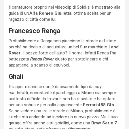
Il cantautore proprio nel videoclip di Soldi si è mostrato alla
guida di un’
Alfa Romeo Giulietta
, ottima scelta per un
ragazzo di città come lui.
Francesco Renga
Probabilmente a Renga non piacciono le strade asfaltate
perché ha deciso di acquistare un bel Suv marchiato
Land
Rover
. Il pezzo forte dell’auto? Il nome. Infatti Renga l’ha
battezzata
Renga Rover
giusto per sottolineare a chi
appartiene, a scanso di equivoci.
Ghali
Il rapper milanese non è decisamente tipo da
city
car.
Infatti, nonostante il parcheggio a Milano sia sempre
piuttosto difficile da trovare, non ha resistito e ha optato
per una sobria e per nulla appariscente
Ferrari 488 Gtb
.
Se ne vedete una tra le strade di Milano, probabilmente è
lui che sta andando ad incidere un nuovo pezzo. Ma il suo
garage offre anche altri gioiellini, come una
Bmw Serie 7
su cui è stato visto sfrecciare ultimamente.