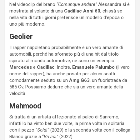
Nel videoclip del brano
“Comunque andare”
Alessandra si è
mostrata al volante di una
Cadillac Anni 60
, chissà se
nella vita di tutti i giorni preferisce un modello d’epoca o
uno più moderno.
Geolier
Il rapper napoletano probabilmente è un vero amante di
automobili, perché ha sfornato più di una hit dal titolo
ispirato al mondo automotive, ne sono un esempio
Mercedes
e
Cadillac
. Inoltre,
Emanuele Palumbo
(il vero
nome del rapper), ha anche posato per alcuni scatti
comodamente seduto su un
Amg G63
, un fuoristrada da
585 Cv. Possiamo dedurre che sia un vero amante della
velocità.
Mahmood
Si tratta di un artista affezionato al palco di Sanremo,
infatti lo ha vinto ben due volte, la prima volta in solitaria
con il pezzo “
Soldi”
(2029) e la seconda volta con il collega
Blanco grazie a “
Brividi”
(2022).