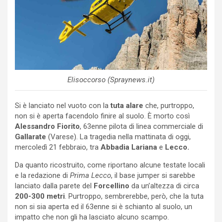
Elisoccorso (Spraynews.it)
Si è lanciato nel vuoto con la
tuta alare
che, purtroppo,
non si è aperta facendolo finire al suolo. È morto così
Alessandro Fiorito
, 63enne pilota di linea commerciale di
Gallarate
(Varese). La tragedia nella mattinata di oggi,
mercoledì 21 febbraio, tra
Abbadia Lariana
e
Lecco.
Da quanto ricostruito, come riportano alcune testate locali
e la redazione di
Prima Lecco
, il base jumper si sarebbe
lanciato dalla parete del
Forcellino
da un’altezza di circa
200-300
metri
. Purtroppo, sembrerebbe, però, che la tuta
non si sia aperta ed il 63enne si è schianto al suolo, un
impatto che non gli ha lasciato alcuno scampo.