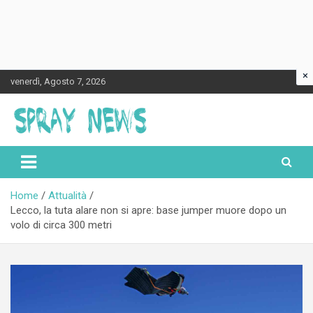
×
Skip
venerdì, Agosto 7, 2026
to
content
Spraynews.it
Home
Attualità
Lecco, la tuta alare non si apre: base jumper muore dopo un
volo di circa 300 metri