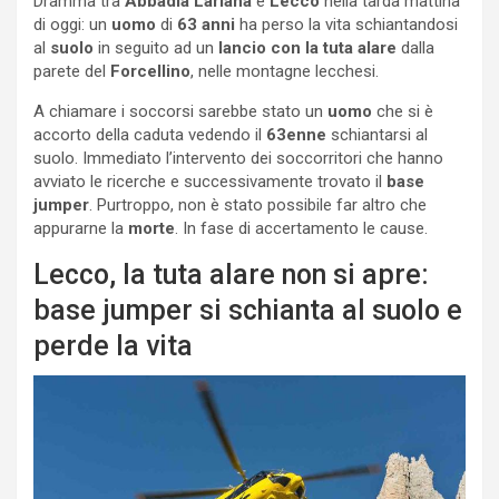
Dramma tra
Abbadia Lariana
e
Lecco
nella tarda mattina
di oggi: un
uomo
di
63 anni
ha perso la vita schiantandosi
al
suolo
in seguito ad un
lancio con la tuta alare
dalla
parete del
Forcellino
, nelle montagne lecchesi.
A chiamare i soccorsi sarebbe stato un
uomo
che si è
accorto della caduta vedendo il
63enne
schiantarsi al
suolo. Immediato l’intervento dei soccorritori che hanno
avviato le ricerche e successivamente trovato il
base
jumper
. Purtroppo, non è stato possibile far altro che
appurarne la
morte
. In fase di accertamento le cause.
Lecco, la tuta alare non si apre:
base jumper si schianta al suolo e
perde la vita