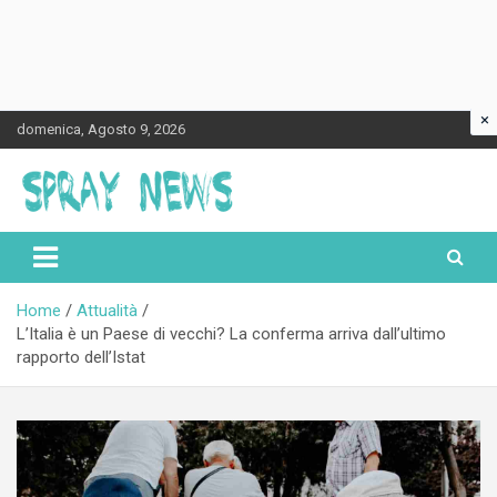
×
Skip
domenica, Agosto 9, 2026
to
content
Spraynews.it
Home
Attualità
L’Italia è un Paese di vecchi? La conferma arriva dall’ultimo
rapporto dell’Istat