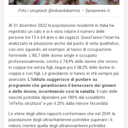
Foto | unsplash @eduardobarrios – Spraynews.it
Al 31 dicembre 2022 la popolazione residente in Italia ha
registrato un calo e si è visto ridurre il numero delle
persone tra 15 e 64 anni e dei ragazzi. Quest’anno l’Istat ha
analizzato la situazione anche dal punto di vista qualitativo,
con uno sguardo, ad esempio, al tasso di occupazione
femminile. L’80,7 delle donne single è occupato
professionalmente, contro il 74,9% delle donne che vivono
in coppia ma senza figli, segue poi il 58,3% delle donne in
coppia e con figli. Le gravidanze si hanno in età sempre più
avanzate.
L’Istituto suggerisce di puntare su
programmi che garantiscano il benessere dei giovani
e delle donne, incentivando così la natalità
. Il calo delle
nascite potrebbe dipendere per l’80% dal cosiddetto
“effetto struttura” e per il 20% dalla minore fecondità.
Le stime degli ultimi rapporti confermano che nel 2041 la
popolazione degli ultraottantenne potrebbe superare i 6
milioni, mentre quella degli ultranovantenni potrebbe