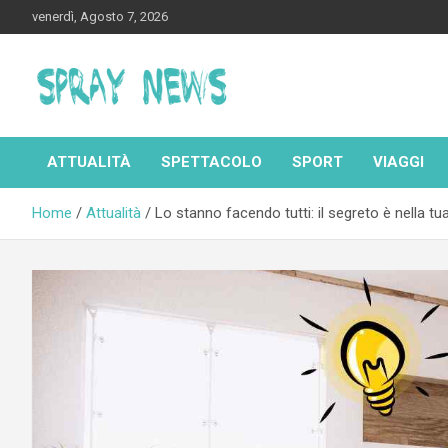
Skip
venerdì, Agosto 7, 2026
to
content
Spraynews.it
ATTUALITÀ
SPETTACOLO
SPORT
VIAGGI
Home
Attualità
Lo stanno facendo tutti: il segreto è nella t