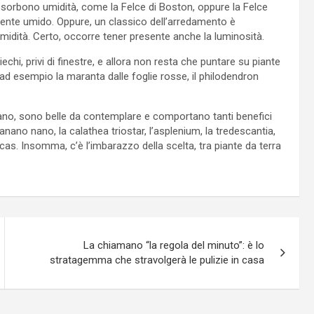
ssorbono umidità, come la Felce di Boston, oppure la Felce
ente umido. Oppure, un classico dell’arredamento è
umidità. Certo, occorre tener presente anche la luminosità.
hi, privi di finestre, e allora non resta che puntare su piante
d esempio la maranta dalle foglie rosse, il philodendron
dano, sono belle da contemplare e comportano tanti benefici
anano nano, la calathea triostar, l’asplenium, la tredescantia,
culcas. Insomma, c’è l’imbarazzo della scelta, tra piante da terra
La chiamano “la regola del minuto”: è lo
stratagemma che stravolgerà le pulizie in casa