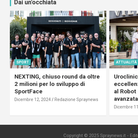
Dai un'occhiata
SPORT
ATTUALITÀ
NEXTING, chiuso round da oltre
Uroclini
2 milioni per lo sviluppo di
eccellenz
SportFace
al Robot 
avanzata
Dicembre 12, 2024
Redazione Spraynews
Dicembre 11
Copyright © 2025 Spraynews.it - Editor