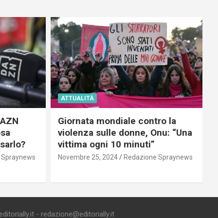
ATTUALITÀ
 DAZN
Giornata mondiale contro la
osa
violenza sulle donne, Onu: “Una
usarlo?
vittima ogni 10 minuti”
 Spraynews
Novembre 25, 2024
Redazione Spraynews
torially.it - redazione@editorially.it