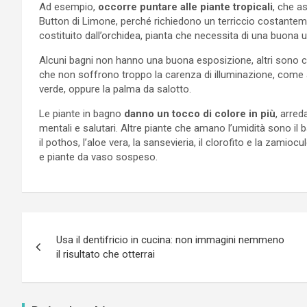
Ad esempio,
occorre puntare alle piante tropicali
, che a
Button di Limone, perché richiedono un terriccio costantem
costituito dall’orchidea, pianta che necessita di una buona 
Alcuni bagni non hanno una buona esposizione, altri sono ciec
che non soffrono troppo la carenza di illuminazione, come a
verde, oppure la palma da salotto.
Le piante in bagno
danno un tocco di colore in più
, arre
mentali e salutari. Altre piante che amano l’umidità sono il b
il pothos, l’aloe vera, la sansevieria, il clorofito e la zamio
e piante da vaso sospeso.
Navigazione
Usa il dentifricio in cucina: non immagini nemmeno
articoli
il risultato che otterrai