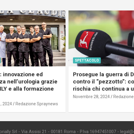
SPETTACOLO
c: innovazione ed
Prosegue la guerra di
a nell’urologia grazie
contro il “pezzotto”: c
ILY e alla formazione
rischia chi continua a 
Novembre 28, 2024
Redazione
, 2024
Redazione Spraynews
ially Srl - Via Assisi 21 - 00181 Roma - P.Iva 16947451007 - legal@edi