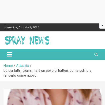
×
Skip
domenica, Agosto 9, 2026
to
content
Spraynews.it
Home
Attualità
Lo usi tutti i giorni, ma è un covo di batteri: come pulirlo e
renderlo come nuovo