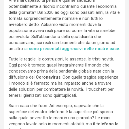
Vi è mai capitato di pensare quante situazioni
potenzialmente a rischio incontriamo durante l’economia
della giornata? Dal 2020 ad oggi sono passati anni, la vita è
tornata sorprendentemente normale e non tutti lo
avrebbero detto. Abbiamo visto momenti dove la
popolazione aveva reali paure su come la vita si sarebbe
poi evoluta. Sull’abbandono della quotidianità che
conoscevano, sui reali cambiamenti che da un giorno ad
un altro
si sono presentati aggressivi nelle nostre case.
Tutte le regole, le costruzioni, le assenze, le tristi novità.
Oggi però è tornato quasi integralmente il mondo che
conoscevamo prima della pandemia globale nata con la
diffusione del
Coronavirus
. Con quella tragica esperienza
il mondo si è fermato ma ha imparato anche a trovare
delle soluzioni per combattere la novità. I trucchetti per
tenersi igienizzati sono quintuplicati.
Sia in casa che fuori. Ad esempio, sapevate che la
superficie del vostro telefono è la superficie più sporca
sulla quale poveretto le mani in una giornata? Le mani
vengono lavate solo in momenti stabiliti, ma
il telefono lo