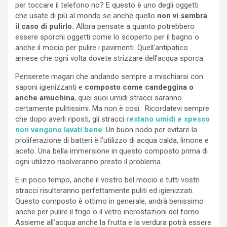
per toccare il telefono no? E questo è uno degli oggetti
che usate di più al mondo se anche quello
non vi sembra
il caso di pulirlo.
Allora pensate a quanto potrebbero
essere sporchi oggetti come lo scoperto per il bagno o
anche il mocio per pulire i pavimenti. Quell’antipatico
arnese che ogni volta dovete strizzare dell’acqua sporca.
Penserete magari che andando sempre a mischiarsi con
saponi igienizzanti e
composto come candeggina o
anche amuchina
, quei suoi umidi stracci saranno
certamente pulitissimi. Ma non è così. Ricordatevi sempre
che dopo averli riposti, gli stracci
restano umidi e spesso
non vengono lavati bene
. Un buon nodo per evitare la
proliferazione di batteri è l’utilizzo di acqua calda, limone e
aceto. Una bella immersione in questo composto prima di
ogni utilizzo risolveranno presto il problema.
E in poco tempo, anche il vostro bel mocio e tutti vostri
stracci risulteranno perfettamente puliti ed igienizzati.
Questo composto è ottimo in generale, andrà benissimo
anche per pulire il frigo o il vetro incrostazioni del forno.
Assieme all’acqua anche la frutta e la verdura potrà essere