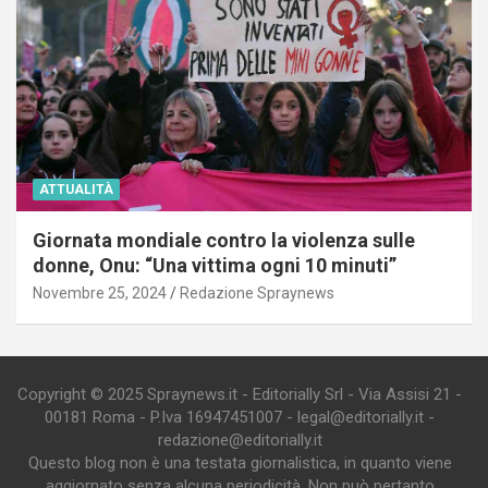
ATTUALITÀ
Giornata mondiale contro la violenza sulle
donne, Onu: “Una vittima ogni 10 minuti”
Novembre 25, 2024
Redazione Spraynews
Copyright © 2025 Spraynews.it - Editorially Srl - Via Assisi 21 -
00181 Roma - P.Iva 16947451007 - legal@editorially.it -
redazione@editorially.it
Questo blog non è una testata giornalistica, in quanto viene
aggiornato senza alcuna periodicità. Non può pertanto