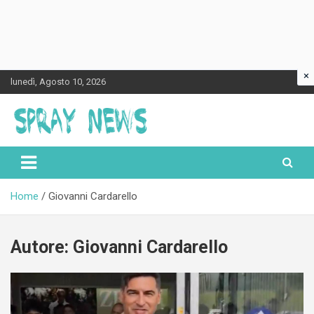
×
Skip
lunedì, Agosto 10, 2026
to
content
Spraynews.it
Home
Giovanni Cardarello
Autore:
Giovanni Cardarello