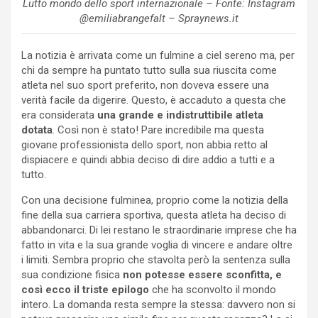
Lutto mondo dello sport internazionale – Fonte: Instagram
@emiliabrangefalt – Spraynews.it
La notizia è arrivata come un fulmine a ciel sereno ma, per
chi da sempre ha puntato tutto sulla sua riuscita come
atleta nel suo sport preferito, non doveva essere una
verità facile da digerire. Questo, è accaduto a questa che
era considerata
una grande e indistruttibile atleta
dotata
. Così non è stato! Pare incredibile ma questa
giovane professionista dello sport, non abbia retto al
dispiacere e quindi abbia deciso di dire addio a tutti e a
tutto.
Con una decisione fulminea, proprio come la notizia della
fine della sua carriera sportiva, questa atleta ha deciso di
abbandonarci. Di lei restano le straordinarie imprese che ha
fatto in vita e la sua grande voglia di vincere e andare oltre
i limiti. Sembra proprio che stavolta però la sentenza sulla
sua condizione fisica
non potesse essere sconfitta, e
così ecco il triste epilogo
che ha sconvolto il mondo
intero. La domanda resta sempre la stessa: davvero non si