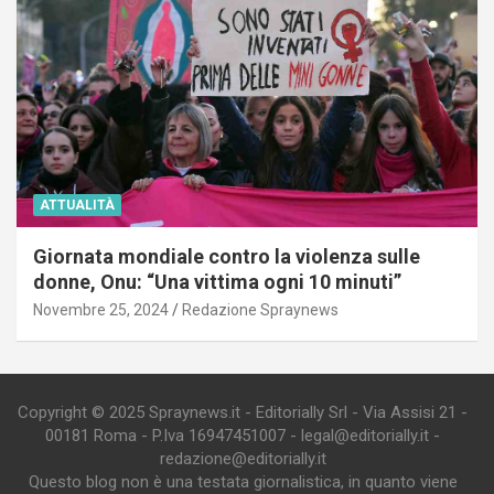
ATTUALITÀ
Giornata mondiale contro la violenza sulle
donne, Onu: “Una vittima ogni 10 minuti”
Novembre 25, 2024
Redazione Spraynews
Copyright © 2025 Spraynews.it - Editorially Srl - Via Assisi 21 -
00181 Roma - P.Iva 16947451007 - legal@editorially.it -
redazione@editorially.it
Questo blog non è una testata giornalistica, in quanto viene