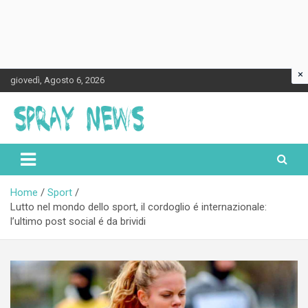
×
Skip
giovedì, Agosto 6, 2026
to
content
Spraynews.it
Home
Sport
Lutto nel mondo dello sport, il cordoglio é internazionale:
l’ultimo post social é da brividi