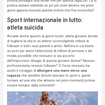
poteva presagire una simile fine per questa ragazza? La si
poteva aiutare standole un po’ più vicini almeno nei primi
giorni appena ricevuta questa notizia che l’ha sconvolta?
Sport internazionale in lutto:
atleta suicida
Accade anche questo ai giorni nostri: atleta giovane decide
di togliersi la vita in un attimo sconvolgendo milioni di
follower e tutti i suoi parenti e amici. Nell’era in cui basta
un post per avere l’attenzione di milioni di persone e dei
media, possibile che nessuno si sia accorto
dell’improvviso disagio di questa giovane donna? Nessun
professionista, nessun follower? O forse nessuno ha
avuto il coraggio di
allungare una mano verso una
ragazza
che avrebbe dovuto lasciare lo sport e quindi
tornare ad una vita che almeno nei primi momenti poteva
essere lontano dalla notorietà?