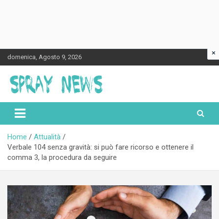
×
Skip
domenica, Agosto 9, 2026
to
content
Spraynews.it
Home
Attualità
Verbale 104 senza gravità: si può fare ricorso e ottenere il
comma 3, la procedura da seguire