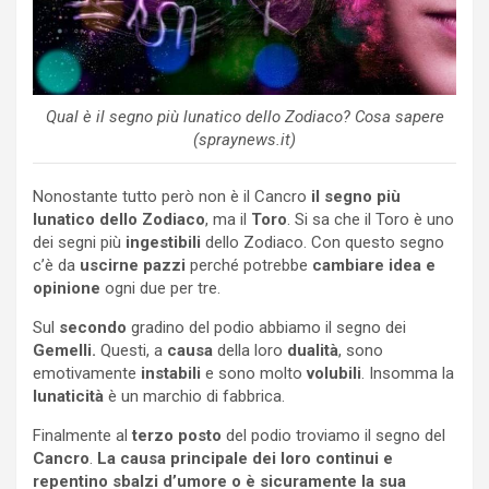
Qual è il segno più lunatico dello Zodiaco? Cosa sapere
(spraynews.it)
Nonostante tutto però non è il Cancro
il segno più
lunatico dello Zodiaco
, ma il
Toro
. Si sa che il Toro è uno
dei segni più
ingestibili
dello Zodiaco. Con questo segno
c’è da
uscirne pazzi
perché potrebbe
cambiare idea e
opinione
ogni due per tre.
Sul
secondo
gradino del podio abbiamo il segno dei
Gemelli.
Questi, a
causa
della loro
dualità
, sono
emotivamente
instabili
e sono molto
volubili
. Insomma la
lunaticità
è un marchio di fabbrica.
Finalmente al
terzo posto
del podio troviamo il segno del
Cancro
.
La causa principale dei loro continui e
repentino sbalzi d’umore o è sicuramente la sua