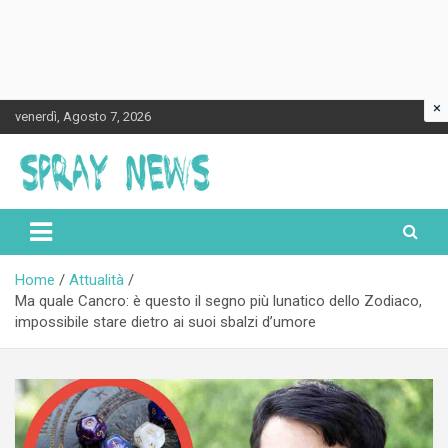
×
Skip
venerdì, Agosto 7, 2026
to
content
Spraynews.it
Home
Attualità
Ma quale Cancro: è questo il segno più lunatico dello Zodiaco,
impossibile stare dietro ai suoi sbalzi d’umore