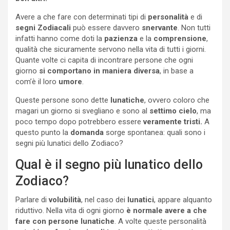
Avere a che fare con determinati tipi di
personalità
e di
segni Zodiacali
può essere davvero
snervante
. Non tutti
infatti hanno come doti la
pazienza
e la
comprensione
,
qualità che sicuramente servono nella vita di tutti i giorni.
Quante volte ci capita di incontrare persone che ogni
giorno
si comportano in maniera diversa
, in base a
com’è il loro
umore
.
Queste persone sono dette
lunatiche
, ovvero coloro che
magari un giorno si svegliano e sono al
settimo cielo
, ma
poco tempo dopo potrebbero essere
veramente tristi.
A
questo punto la
domanda
sorge spontanea: quali sono i
segni più lunatici dello Zodiaco?
Qual è il segno più lunatico dello
Zodiaco?
Parlare di
volubilità
, nel caso dei
lunatici
, appare alquanto
riduttivo. Nella vita di ogni giorno
è normale avere a che
fare con persone lunatiche
. A volte queste personalità