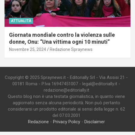
ATTUALITÀ
Giornata mondiale contro la violenza sulle
donne, Onu: “Una vittima ogni 10 minuti”
Novembre 25, 2024
Redazione Spraynews
Copyright © 2025 Spraynews.it - Editorially Srl - Via Assisi 21 -
00181 Roma - P.Iva 16947451007 - legal@editorially.it -
redazione@editorially.it
Questo blog non è una testata giornalistica, in quanto viene
aggiornato senza alcuna periodicità. Non può pertanto
considerarsi un prodotto editoriale ai sensi della legge n. 62
del 07.03.2001
Redazione
-
Privacy Policy
-
Disclaimer