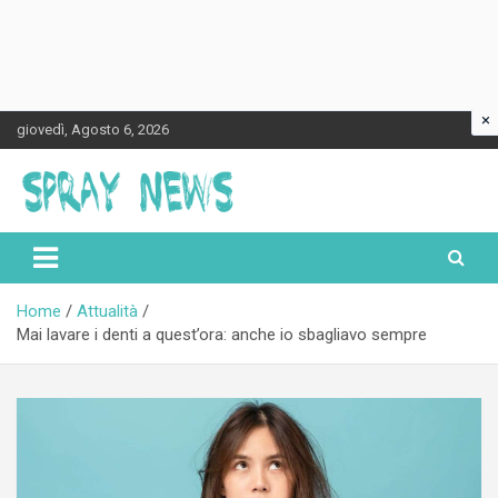
×
Skip
giovedì, Agosto 6, 2026
to
content
Spraynews.it
Home
Attualità
Mai lavare i denti a quest’ora: anche io sbagliavo sempre