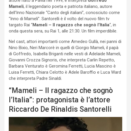
attore nato a Pavia nel 1999, e interpreta
Goffredo
Mameli
, il leggendario poeta e patriota italiano, autore
dell’Inno Nazionale “Canto degli italiani”, conosciuto come
“Inno di Mameli”. Santorelli è il volto del nuovo film tv
targato Rai “
Mameli – Il ragazzo che sognò l’Italia
“, in
onda questa sera, su Rai 1, alle 21:30. Un film imperdibile.
Nel cast, attori importanti come Amedeo Gullà, nei panni di
Nino Bixio, Neri Marcorè in quelli di Giorgio Mameli, il papà
di Goffredo, Isabella Briganti nelle vesti di Adelaide Mameli,
Giovanni Crozza Signoris, che interpreta Carlin Repetto,
Barbara Venturato è Geromina Ferretti, Lucia Mascino è
Luisa Ferretti, Chiara Celotto è Adele Baroffio e Luca Ward
che interpreta Padre Sinaldi.
“Mameli – Il ragazzo che sognò
l’Italia”: protagonista è l’attore
Riccardo De Rinaldis Santorelli