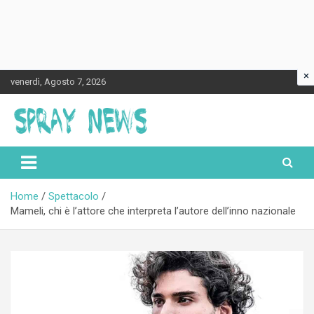
×
Skip
venerdì, Agosto 7, 2026
to
content
Spraynews.it
Home
Spettacolo
Mameli, chi è l’attore che interpreta l’autore dell’inno nazionale