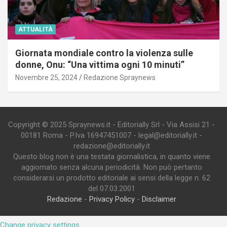
ATTUALITÀ
Giornata mondiale contro la violenza sulle
donne, Onu: “Una vittima ogni 10 minuti”
Novembre 25, 2024
Redazione Spraynews
Copyright © 2025 Spraynews.it - Editorially Srl - Via Assisi 21 -
00181 Roma - P.Iva 16947451007 - legal@editorially.it -
redazione@editorially.it
Questo blog non è una testata giornalistica, in quanto viene
aggiornato senza alcuna periodicità. Non può pertanto
considerarsi un prodotto editoriale ai sensi della legge n. 62
del 07.03.2001
Redazione
-
Privacy Policy
-
Disclaimer
Change privacy settings