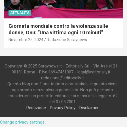
ATTUALITÀ
Giornata mondiale contro la violenza sulle
donne, Onu: “Una vittima ogni 10 minuti”
Novembre 25, 2024
Redazione Spraynews
Copyright © 2025 Spraynews.it - Editorially Srl - Via Assisi 21 -
00181 Roma - P.Iva 16947451007 - legal@editorially.it -
redazione@editorially.it
Questo blog non è una testata giornalistica, in quanto viene
aggiornato senza alcuna periodicità. Non può pertanto
considerarsi un prodotto editoriale ai sensi della legge n. 62
del 07.03.2001
Redazione
-
Privacy Policy
-
Disclaimer
Change privacy settings