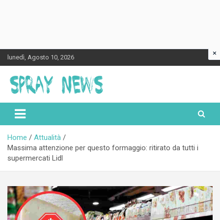
×
Skip
lunedì, Agosto 10, 2026
to
content
Spraynews.it
Home
Attualità
Massima attenzione per questo formaggio: ritirato da tutti i
supermercati Lidl