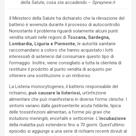
della Salute, cosa sta accadendo – Spraynew.it
Il Ministero della Salute ha dichiarato che la rilevazione del
batterio è avvenuta durante il processo di autocontrollo.
Nonostante il problema riguardi solamente alcuni punti
vendita situati nelle regioni di
Toscana, Sardegna,
Lombardia, Liguria e Piemonte,
le autorità sanitarie
raccomandano a coloro che hanno acquistato i lotti
interessati di astenersi dal consumare questo tipo di
formaggio. Inoltre, viene consigliato a tutta la clientela di
restituire il prodotto al punto vendita di acquisto per
ottenere una sostituzione o un rimborso.
La Listeria monocytogenes, il batterio responsabile del
richiamo,
può causare la listeriosi,
un’infezione
alimentare che può manifestarsi in diverse forme cliniche. I
sintomi variano dalla gastroenterite acuta febbrile, tipica
delle tossinfezioni alimentari, a forme più gravi che
includono meningiti, encefaliti e setticemie. L’
incubazione
della malattia può estendersi fino a 70 giorni. Quest’ultimo
episodio si aggiunge a una serie di richiami recenti dovuti al