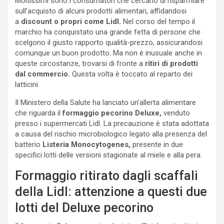
Moltissimi sono i consumatori che cercano di risparmiare
sull’acquisto di alcuni prodotti alimentari, affidandosi
a
discount o propri come Lidl.
Nel corso del tempo il
marchio ha conquistato una grande fetta di persone che
scelgono il giusto rapporto qualità-prezzo, assicurandosi
comunque un buon prodotto. Ma non è inusuale anche in
queste circostanze, trovarsi di fronte a
ritiri di prodotti
dal commercio.
Questa volta è toccato al reparto dei
latticini.
Il Ministero della Salute ha lanciato un’allerta alimentare
che riguarda il
formaggio pecorino Deluxe,
venduto
presso i supermercati Lidl. La precauzione è stata adottata
a causa del rischio microbiologico legato alla presenza del
batterio
Listeria Monocytogenes,
presente in due
specifici lotti delle versioni stagionate al miele e alla pera.
Formaggio ritirato dagli scaffali
della Lidl: attenzione a questi due
lotti del Deluxe pecorino