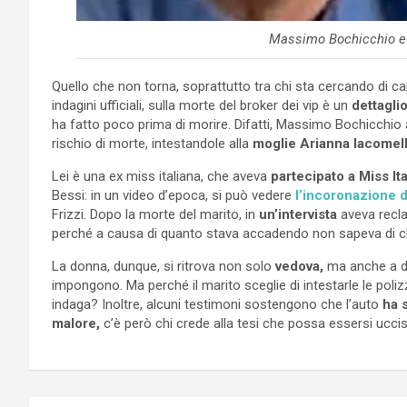
Massimo Bochicchio e 
Quello che non torna, soprattutto tra chi sta cercando di ca
indagini ufficiali, sulla morte del broker dei vip è un
dettagli
ha fatto poco prima di morire. Difatti, Massimo Bochicchio
rischio di morte, intestandole alla
moglie Arianna Iacomell
Lei è una ex miss italiana, che aveva
partecipato a Miss Ita
Bessi: in un video d’epoca, si può vedere
l’incoronazione del
Frizzi. Dopo la morte del marito, in
un’intervista
aveva recl
perché a causa di quanto stava accadendo non sapeva di ch
La donna, dunque, si ritrova non solo
vedova,
ma anche a do
impongono. Ma perché il marito sceglie di intestarle le pol
indaga? Inoltre, alcuni testimoni sostengono che l’auto
ha 
malore,
c’è però chi crede alla tesi che possa essersi uccis