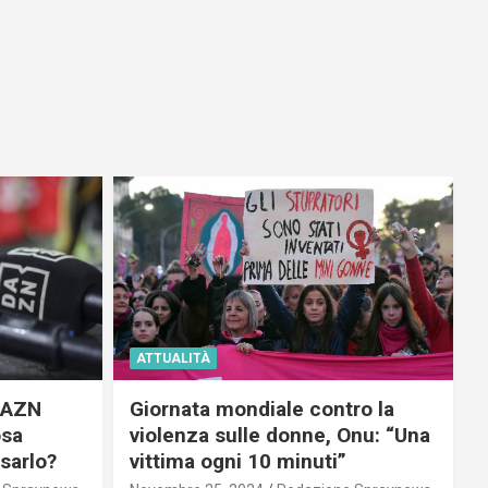
ATTUALITÀ
 DAZN
Giornata mondiale contro la
osa
violenza sulle donne, Onu: “Una
usarlo?
vittima ogni 10 minuti”