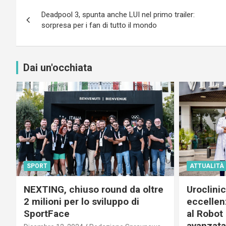
Navigazione
Deadpool 3, spunta anche LUI nel primo trailer:
articoli
sorpresa per i fan di tutto il mondo
Dai un'occhiata
SPORT
ATTUALITÀ
NEXTING, chiuso round da oltre
Uroclini
2 milioni per lo sviluppo di
eccellenz
SportFace
al Robot 
avanzata