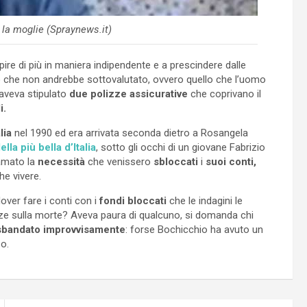
la moglie (Spraynews.it)
pire di più in maniera indipendente e a prescindere dalle
o
che non andrebbe sottovalutato, ovvero quello che l’uomo
 aveva stipulato
due polizze assicurative
che coprivano il
i.
lia
nel 1990 ed era arrivata seconda dietro a Rosangela
la più bella d’Italia
, sotto gli occhi di un giovane Fabrizio
amato la
necessità
che venissero
sbloccati
i
suoi conti,
e vivere.
ver fare i conti con i
fondi bloccati
che le indagini le
izze sulla morte? Aveva paura di qualcuno, si domanda chi
sbandato improvvisamente
: forse Bochicchio ha avuto un
o.