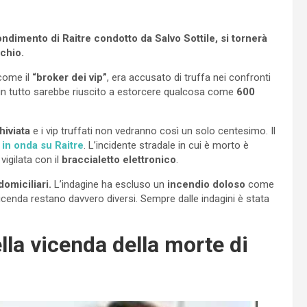
ndimento di Raitre condotto da Salvo Sottile, si tornerà
cchio.
ome il
“broker dei vip”
, era accusato di truffa nei confronti
: in tutto sarebbe riuscito a estorcere qualcosa come
600
hiviata
e i vip truffati non vedranno così un solo centesimo. Il
 in onda su Raitre
. L’incidente stradale in cui è morto è
igilata con il
braccialetto elettronico
.
domiciliari.
L’indagine ha escluso un
incendio doloso
come
icenda restano davvero diversi. Sempre dalle indagini è stata
lla vicenda della morte di