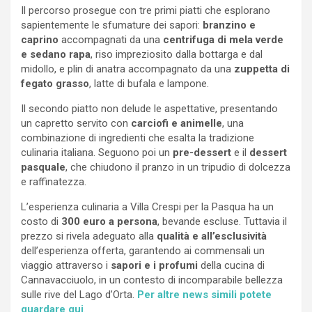
Il percorso prosegue con tre primi piatti che esplorano
sapientemente le sfumature dei sapori:
branzino e
caprino
accompagnati da una
centrifuga di mela verde
e sedano rapa
, riso impreziosito dalla bottarga e dal
midollo, e plin di anatra accompagnato da una
zuppetta di
fegato grasso
, latte di bufala e lampone.
Il secondo piatto non delude le aspettative, presentando
un capretto servito con
carciofi e animelle
, una
combinazione di ingredienti che esalta la tradizione
culinaria italiana. Seguono poi un
pre-dessert
e il
dessert
pasquale
, che chiudono il pranzo in un tripudio di dolcezza
e raffinatezza.
L’esperienza culinaria a Villa Crespi per la Pasqua ha un
costo di
300 euro a persona
, bevande escluse. Tuttavia il
prezzo si rivela adeguato alla
qualità e all’esclusività
dell’esperienza offerta, garantendo ai commensali un
viaggio attraverso i
sapori e i profumi
della cucina di
Cannavacciuolo, in un contesto di incomparabile bellezza
sulle rive del Lago d’Orta.
Per altre news simili potete
guardare qui
.