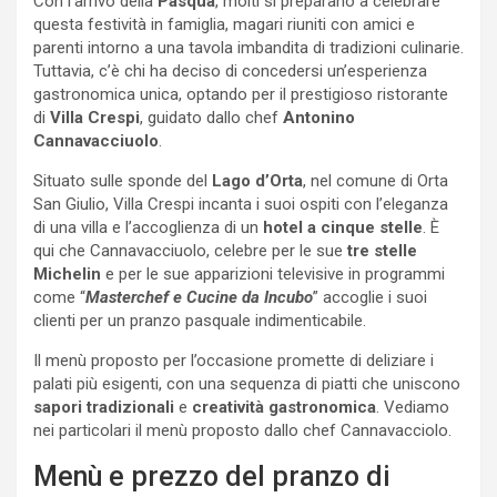
Con l’arrivo della
Pasqua
, molti si preparano a celebrare
questa festività in famiglia, magari riuniti con amici e
parenti intorno a una tavola imbandita di tradizioni culinarie.
Tuttavia, c’è chi ha deciso di concedersi un’esperienza
gastronomica unica, optando per il prestigioso ristorante
di
Villa Crespi
, guidato dallo chef
Antonino
Cannavacciuolo
.
Situato sulle sponde del
Lago d’Orta
, nel comune di Orta
San Giulio, Villa Crespi incanta i suoi ospiti con l’eleganza
di una villa e l’accoglienza di un
hotel a cinque stelle
. È
qui che Cannavacciuolo, celebre per le sue
tre stelle
Michelin
e per le sue apparizioni televisive in programmi
come “
Masterchef e Cucine da Incubo
” accoglie i suoi
clienti per un pranzo pasquale indimenticabile.
Il menù proposto per l’occasione promette di deliziare i
palati più esigenti, con una sequenza di piatti che uniscono
sapori tradizionali
e
creatività gastronomica
. Vediamo
nei particolari il menù proposto dallo chef Cannavacciolo.
Menù e prezzo del pranzo di