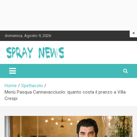
×
Skip
domenica, Agosto 9, 2026
to
content
Spraynews.it
Home
Spettacolo
Menù Pasqua Cannavacciuolo: quanto costa il pranzo a Villa
Crespi