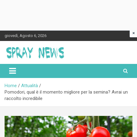
×
Skip
giovedì, Agosto 6, 2026
to
content
Spraynews.it
Home
Attualità
Pomodori, qual è il momento migliore per la semina? Avrai un
raccolto incredibile