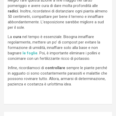
Meglio fare questa azione a fine maggio nel tardo
pomeriggio e avere cura di dare molta profondità alle
radici
. Inoltre, ricordatevi di distanziare ogni pianta almeno
50 centimetri, compattare per bene il terreno e innaffiare
abbondantemente. L’esposizione sarebbe migliore a sud
per il sole.
La
cura
nel tempo è essenziale. Bisogna innaffiare
regolarmente, mettere un po’ di compost per evitare la
formazione di umidità, innaffiare solo alla base e non
bagnare
le foglie
. Poi, è importante eliminare i pollini e
concimare con un fertilizzante ricco di potassio.
Infine, ricordiamoci di
controllare
sempre le piante perché
in agguato ci sono costantemente parassiti e malattie che
possono rovinare tutto. Allora, armarsi di determinazione,
pazienza e costanza è un’ottima idea.
Navigazione