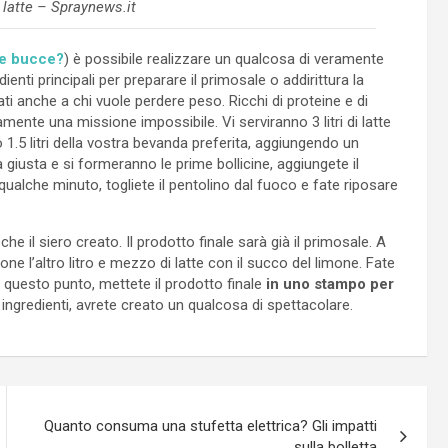
 latte – Spraynews.it
ue bucce?
) è possibile realizzare un qualcosa di veramente
ienti principali per preparare il primosale o addirittura la
gliati anche a chi vuole perdere peso. Ricchi di proteine e di
mente una missione impossibile. Vi serviranno 3 litri di latte
o 1.5 litri della vostra bevanda preferita, aggiungendo un
 giusta e si formeranno le prime bollicine, aggiungete il
alche minuto, togliete il pentolino dal fuoco e fate riposare
 che il siero creato. Il prodotto finale sarà già il primosale. A
one l’altro litro e mezzo di latte con il succo del limone. Fate
 A questo punto, mettete il prodotto finale
in uno stampo per
ingredienti, avrete creato un qualcosa di spettacolare.
Quanto consuma una stufetta elettrica? Gli impatti
sulla bolletta