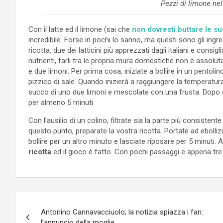
Pezzi di limone nel
Con il latte ed il limone (sai che
non dovresti buttare le s
incredibile. Forse in pochi lo sanno, ma questi sono gli ingred
ricotta, due dei latticini più apprezzati dagli italiani e consi
nutrienti, farli tra le propria mura domestiche non è assoluta
e due limoni. Per prima cosa, iniziate a bollire in un pentolin
pizzico di sale. Quando inizierà a raggiungere la temperatura
succo di uno due limoni e mescolate con una frusta. Dopo qu
per almeno 5 minuti.
Con l’ausilio di un colino, filtrate sia la parte più consistente
questo punto, preparate la vostra ricotta. Portate ad ebollizi
bollire per un altro minuto e lasciate riposare per 5 minuti.
ricotta
ed il gioco è fatto. Con pochi passaggi e appena tre 
Navigazione
Antonino Cannavacciuolo, la notizia spiazza i fan:
articoli
l’annuncio della moglie