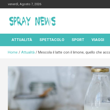
Skip
venerdì, Agosto 7, 2026
to
content
Spraynews.it
ATTUALITÀ
SPETTACOLO
SPORT
VIAGGI
Home
Attualità
Mescola il latte con il limone, quello che acc