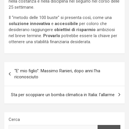
nella costanza e nella disciplina nel seguirlo nel corso delle
25 settimane.
Il “metodo delle 100 buste” si presenta così, come una
soluzione innovativa
e
accessibile
per coloro che
desiderano raggiungere
obiettivi di risparmio
ambiziosi
nel breve termine.
Provarlo
potrebbe essere la chiave per
ottenere una stabilità finanziaria desiderata.
Navigazione
“E’ mio figlio”: Massimo Ranieri, dopo anni l’ha
articoli
riconosciuto
Sta per scoppiare un bomba climatica in Italia: l’allarme
Cerca