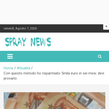
×
Skip
venerdì, Agosto 7, 2026
to
content
Spraynews.it
Home
Attualità
Con questo metodo ho risparmiato 5mila euro in sei mesi: devi
provarlo