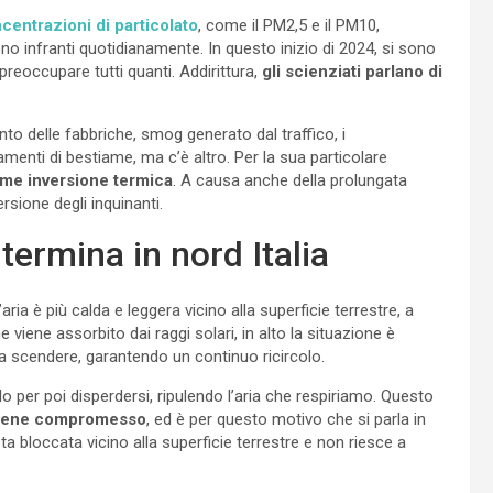
centrazioni di particolato
, come il PM2,5 e il PM10,
ono infranti quotidianamente. In questo inizio di 2024, si sono
 preoccupare tutti quanti. Addirittura,
gli scienziati parlano di
nto delle fabbriche, smog generato dal traffico, i
menti di bestiame, ma c’è altro. Per la sua particolare
me inversione termica
. A causa anche della prolungata
ersione degli inquinanti.
termina in nord Italia
l’aria è più calda e leggera vicino alla superficie terrestre, a
 viene assorbito dai raggi solari, in alto la situazione è
a a scendere, garantendo un continuo ricircolo.
ielo per poi disperdersi, ripulendo l’aria che respiriamo. Questo
viene compromesso
, ed è per questo motivo che si parla in
a bloccata vicino alla superficie terrestre e non riesce a