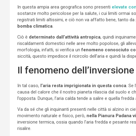
In questa ampia area geografica sono presenti
elevate con
sostanze molto pericolose per la salute, i cui limiti ormai s
registrati limiti altissimi, e ciò non va affatto bene, tanto da
bomba climatica
.
Ciò è
determinato dall’attività antropica
, quindi inquiname
riscaldamenti domestici nelle aree molto popolose, gli alleva
morfologia, infatti, si verifica un
fenomeno conosciuto co
siccità, questo impedisce il ricircolo dell’aria e quindi la disp
Il fenomeno dell’inversione 
In tal caso,
l’aria resta imprigionata in questa conca
. Se 
causa del calore che il nostro pianeta rilascia dal suolo e che
l’opposta. Dunque, l’aria calda tende a salire e quella fredd
Va da sé che gli inquinanti presenti nelle città si alzino in c
movimento naturale e fisico, però,
nella Pianura Padana 
inversione termica, ossia quando l’aria fredda e pesante rest
risalire.