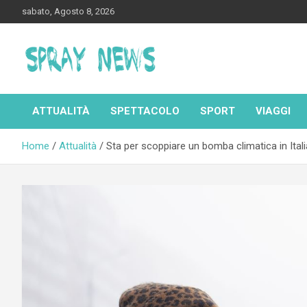
Skip
sabato, Agosto 8, 2026
to
content
Spraynews.it
ATTUALITÀ
SPETTACOLO
SPORT
VIAGGI
Home
Attualità
Sta per scoppiare un bomba climatica in Italia