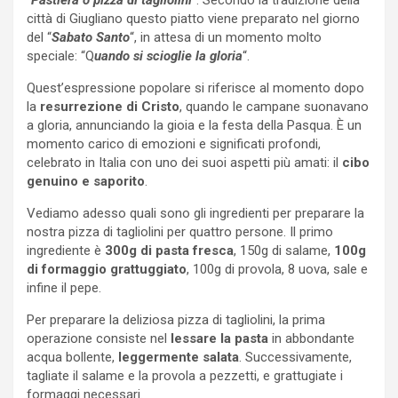
città di Giugliano questo piatto viene preparato nel giorno
del “
Sabato Santo
“, in attesa di un momento molto
speciale: “Q
uando si scioglie la gloria
“.
Quest’espressione popolare si riferisce al momento dopo
la
resurrezione di Cristo
, quando le campane suonavano
a gloria, annunciando la gioia e la festa della Pasqua. È un
momento carico di emozioni e significati profondi,
celebrato in Italia con uno dei suoi aspetti più amati: il
cibo
genuino e saporito
.
Vediamo adesso quali sono gli ingredienti per preparare la
nostra pizza di tagliolini per quattro persone. Il primo
ingrediente è
300g di pasta fresca
, 150g di salame,
100g
di formaggio grattuggiato
, 100g di provola, 8 uova, sale e
infine il pepe.
Per preparare la deliziosa pizza di tagliolini, la prima
operazione consiste nel
lessare la pasta
in abbondante
acqua bollente,
leggermente salata
. Successivamente,
tagliate il salame e la provola a pezzetti, e grattugiate i
formaggi necessari.