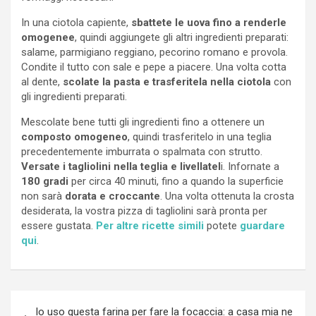
In una ciotola capiente,
sbattete le uova fino a renderle
omogenee
, quindi aggiungete gli altri ingredienti preparati:
salame, parmigiano reggiano, pecorino romano e provola.
Condite il tutto con sale e pepe a piacere. Una volta cotta
al dente,
scolate la pasta e trasferitela nella ciotola
con
gli ingredienti preparati.
Mescolate bene tutti gli ingredienti fino a ottenere un
composto omogeneo
, quindi trasferitelo in una teglia
precedentemente imburrata o spalmata con strutto.
Versate i tagliolini nella teglia e livellatel
i. Infornate a
180 gradi
per circa 40 minuti, fino a quando la superficie
non sarà
dorata e croccante
. Una volta ottenuta la crosta
desiderata, la vostra pizza di tagliolini sarà pronta per
essere gustata.
Per altre ricette simili
potete
guardare
qui
.
Navigazione
Io uso questa farina per fare la focaccia: a casa mia ne