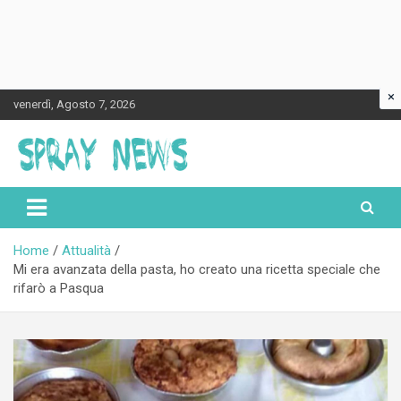
×
Skip
venerdì, Agosto 7, 2026
to
content
Spraynews.it
Home
Attualità
Mi era avanzata della pasta, ho creato una ricetta speciale che
rifarò a Pasqua