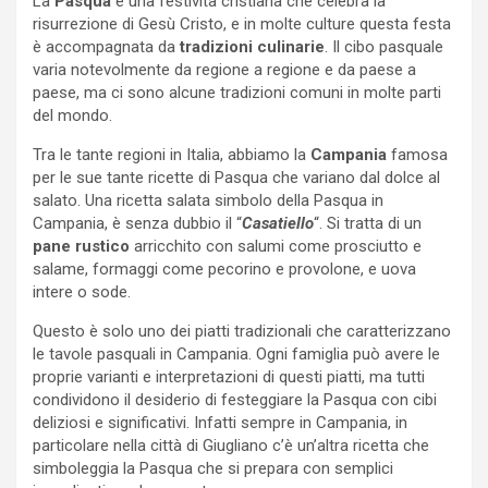
La
Pasqua
è una festività cristiana che celebra la
risurrezione di Gesù Cristo, e in molte culture questa festa
è accompagnata da
tradizioni culinarie
. Il cibo pasquale
varia notevolmente da regione a regione e da paese a
paese, ma ci sono alcune tradizioni comuni in molte parti
del mondo.
Tra le tante regioni in Italia, abbiamo la
Campania
famosa
per le sue tante ricette di Pasqua che variano dal dolce al
salato. Una ricetta salata simbolo della Pasqua in
Campania, è senza dubbio il “
Casatiello
“. Si tratta di un
pane rustico
arricchito con salumi come prosciutto e
salame, formaggi come pecorino e provolone, e uova
intere o sode.
Questo è solo uno dei piatti tradizionali che caratterizzano
le tavole pasquali in Campania. Ogni famiglia può avere le
proprie varianti e interpretazioni di questi piatti, ma tutti
condividono il desiderio di festeggiare la Pasqua con cibi
deliziosi e significativi. Infatti sempre in Campania, in
particolare nella città di Giugliano c’è un’altra ricetta che
simboleggia la Pasqua che si prepara con semplici