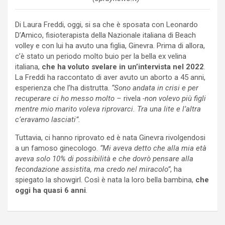
Di Laura Freddi, oggi, si sa che è sposata con Leonardo
D’Amico, fisioterapista della Nazionale italiana di Beach
volley e con lui ha avuto una figlia, Ginevra. Prima di allora,
c’è stato un periodo molto buio per la bella ex velina
italiana,
che ha voluto svelare in un’intervista nel 2022
.
La Freddi ha raccontato di aver avuto un aborto a 45 anni,
esperienza che l’ha distrutta.
“Sono andata in crisi e per
recuperare ci ho messo molto –
rivela
-non volevo più figli
mentre mio marito voleva riprovarci. Tra una lite e l’altra
c’eravamo lasciati”.
Tuttavia, ci hanno riprovato ed è nata Ginevra rivolgendosi
a un famoso ginecologo.
“Mi aveva detto che alla mia età
aveva solo 10% di possibilità e che dovrò pensare alla
fecondazione assistita, ma credo nel miracolo”
, ha
spiegato la showgirl. Così è nata la loro bella bambina,
che
oggi ha quasi 6 anni
.