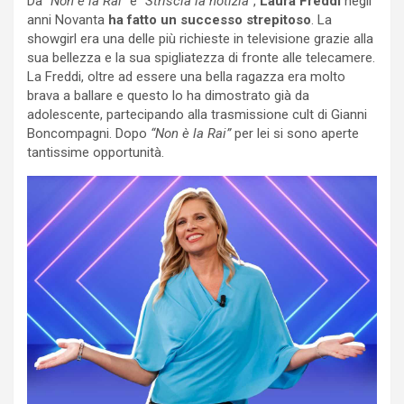
Da
”Non è la Rai”
e
“Striscia la notizia
”,
Laura Freddi
negli
anni Novanta
ha fatto un successo strepitoso
. La
showgirl era una delle più richieste in televisione grazie alla
sua bellezza e la sua spigliatezza di fronte alle telecamere.
La Freddi, oltre ad essere una bella ragazza era molto
brava a ballare e questo lo ha dimostrato già da
adolescente, partecipando alla trasmissione cult di Gianni
Boncompagni. Dopo
“Non è la Rai”
per lei si sono aperte
tantissime opportunità.