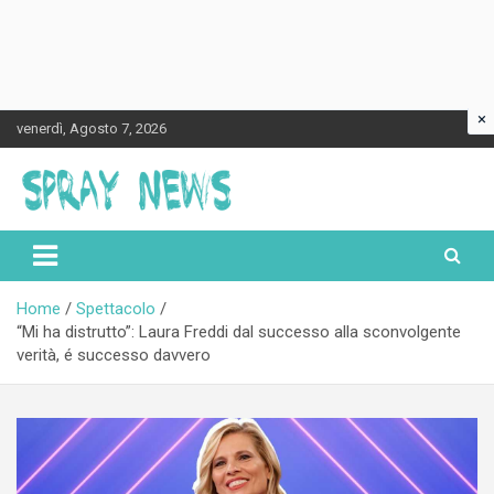
×
Skip
venerdì, Agosto 7, 2026
to
content
Spraynews.it
Home
Spettacolo
“Mi ha distrutto”: Laura Freddi dal successo alla sconvolgente
verità, é successo davvero