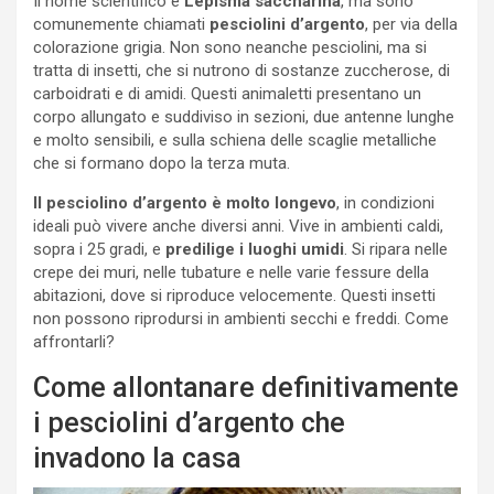
Il nome scientifico è
Lepisma saccharina
, ma sono
comunemente chiamati
pesciolini d’argento
, per via della
colorazione grigia. Non sono neanche pesciolini, ma si
tratta di insetti, che si nutrono di sostanze zuccherose, di
carboidrati e di amidi. Questi animaletti presentano un
corpo allungato e suddiviso in sezioni, due antenne lunghe
e molto sensibili, e sulla schiena delle scaglie metalliche
che si formano dopo la terza muta.
Il pesciolino d’argento è molto longevo
, in condizioni
ideali può vivere anche diversi anni. Vive in ambienti caldi,
sopra i 25 gradi, e
predilige i luoghi umidi
. Si ripara nelle
crepe dei muri, nelle tubature e nelle varie fessure della
abitazioni, dove si riproduce velocemente. Questi insetti
non possono riprodursi in ambienti secchi e freddi. Come
affrontarli?
Come allontanare definitivamente
i pesciolini d’argento che
invadono la casa