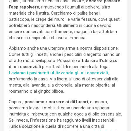
Quindi, illuminiamo bene la casa. Inoltre,
occorre passare
l’aspirapolvere
, rimuovendo i cumuli di polvere, altro
materiale che li attira. Cerchiamo di pulire bene i
battiscopa, le crepe del muro, le varie fessure, dove questi
potrebbero nascondersi. Gli alimenti in cucina devono
essere conservati correttamente, magari in barattoli ben
chiusi e in recipienti a chiusura ermetica.
Abbiamo anche una ulteriore arma a nostra disposizione.
Come tutti gli insetti, anche i pesciolini d’argento hanno un
olfatto molto sviluppato. Possiamo
affidarci all’utilizzo
di oli essenziali
per infastidirli e per indurli alla fuga.
Laviamo i pavimenti utilizzando gli oli essenziali
,
profumando la casa. Via libera all’uso di oli essenziali alla
menta, alla lavanda, alla citronella, alla menta piperita, al
rosmarino o al gingko bilboa.
Oppure,
possiamo ricorrere ai diffusori
, e ancora,
possiamo lavare i mobili di casa usando una spugna
inumidita e imbevuta con qualche goccia di olio essenziale.
Se, invece, l’infestazione ha raggiunto livelli insostenibili,
l’unica soluzione è quella di ricorrere a una ditta di