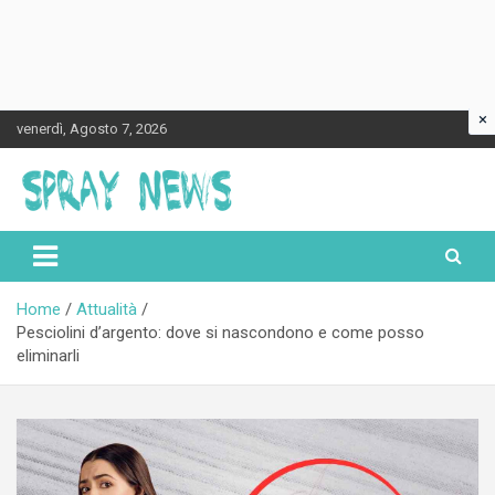
×
Skip
venerdì, Agosto 7, 2026
to
content
Spraynews.it
Home
Attualità
Pesciolini d’argento: dove si nascondono e come posso
eliminarli