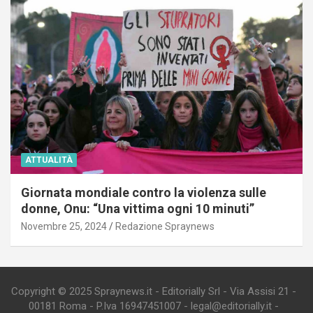
ATTUALITÀ
Giornata mondiale contro la violenza sulle
donne, Onu: “Una vittima ogni 10 minuti”
Novembre 25, 2024
Redazione Spraynews
Copyright © 2025 Spraynews.it - Editorially Srl - Via Assisi 21 -
00181 Roma - P.Iva 16947451007 - legal@editorially.it -