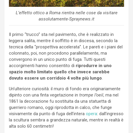
L’effetto ottico a Roma rientra nelle cose da visitare
assolutamente-Spraynews.it
Il primo “trucco” sta nel pavimento, che è realizzato in
leggera salita, mentre il soffitto è in discesa, secondo la
tecnica della “prospettiva accelerata”. Le pareti e i piani del
colonnato, poi, non procedono parallelamente, ma
convergono in un unico punto di fuga. Tutti questi
accorgimenti hanno consentito di
riprodurre in uno
spazio molto limitato quello che invece sarebbe
dovuto essere un corridoio 4 volte più lungo
.
Un’ulteriore curiosità: il muro di fondo era originariamente
dipinto con una finta vegetazione in
trompe l’oeil
, ma nel
1861 la decorazione fu sostituita da una statuetta di
guerriero romano, oggi riprodotta in calco, che funge
visivamente da punto di fuga dell’intera
opera
: dall’ingresso
la scultura sembra a grandezza naturale, mentre in realtà è
alta solo 60 centimetri!