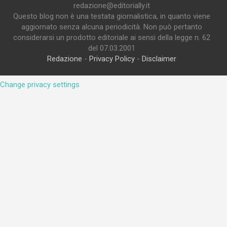
redazione@editorially.it
Questo blog non è una testata giornalistica, in quanto viene
aggiornato senza alcuna periodicità. Non può pertanto
considerarsi un prodotto editoriale ai sensi della legge n. 62
del 07.03.2001
Redazione
-
Privacy Policy
-
Disclaimer
Change privacy settings