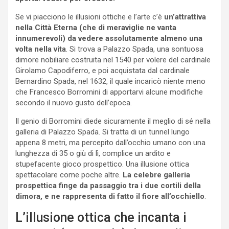
Se vi piacciono le illusioni ottiche e l’arte c’è
un’attrattiva
nella Città Eterna (che di meraviglie ne vanta
innumerevoli) da vedere assolutamente almeno una
volta nella vita
. Si trova a Palazzo Spada, una sontuosa
dimore nobiliare costruita nel 1540 per volere del cardinale
Girolamo Capodiferro, e poi acquistata dal cardinale
Bernardino Spada, nel 1632, il quale incaricò niente meno
che Francesco Borromini di apportarvi alcune modifiche
secondo il nuovo gusto dell’epoca.
Il genio di Borromini diede sicuramente il meglio di sé nella
galleria di Palazzo Spada. Si tratta di un tunnel lungo
appena 8 metri, ma percepito dall’occhio umano con una
lunghezza di 35 o giù di lì, complice un ardito e
stupefacente gioco prospettico. Una illusione ottica
spettacolare come poche altre.
La celebre galleria
prospettica finge da passaggio tra i due cortili della
dimora, e ne rappresenta di fatto il fiore all’occhiello
.
L’illusione ottica che incanta i