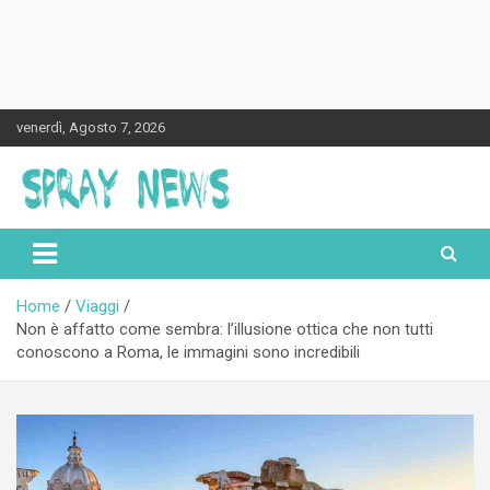
Skip
venerdì, Agosto 7, 2026
to
content
Spraynews.it
Home
Viaggi
Non è affatto come sembra: l’illusione ottica che non tutti
conoscono a Roma, le immagini sono incredibili