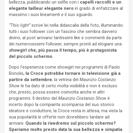
bellezza, pubblicando un selfie con i
capelli raccolti e un
elegante tailleur elegante nero
in grado di enfatizzare al
massimo i suoi lineamenti e il suo sguardo.
“This light”
scrive lei nella didascalia della foto, illuminando
tutti i suoi follower con un fascino che sembra davvero
divino; al post arrivano tantissimi like e commenti da parte
dei numerosissimi follower, sempre pronti ad elogiare una
showgirl che, più passa il tempo, più è protagonista
del piccolo schermo.
Dopo l’esperienza come showgirl nei programmi di Paolo
Bonolis,
la Croce potrebbe tornare in televisione già a
partire da settembre
; la vetrina del
Maurizio Costanzo
Show
le ha dato di certo molta visibilità e non è escluso
che, presto, possa essere coinvolta anche in altri
programmi. Il destino del
Maurizio Costanzo Show
è
incerto dopo la compianta scomparsa del suo storico
ideatore e conduttore; la Croce resta in attesa, ma vista la
sua popolarità le offerte non dovrebbero tardare ad
arrivare.
Quando la rivedremo sul piccolo schermo?
Speriamo molto presto data la sua bellezza e simpatia