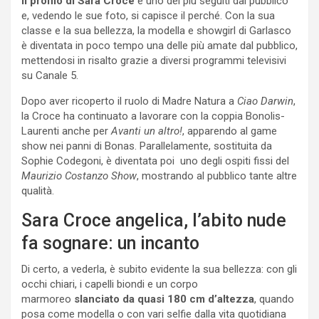
Il profilo di Sara Croce
è uno dei più seguiti dal pubblico
e, vedendo le sue foto, si capisce il perché. Con la sua
classe e la sua bellezza, la modella e showgirl di Garlasco
è diventata in poco tempo una delle più amate dal pubblico,
mettendosi in risalto grazie a diversi programmi televisivi
su Canale 5.
Dopo aver ricoperto il ruolo di Madre Natura a
Ciao Darwin
,
la Croce ha continuato a lavorare con la coppia Bonolis-
Laurenti anche per
Avanti un altro!
, apparendo al game
show nei panni di Bonas. Parallelamente, sostituita da
Sophie Codegoni, è diventata poi uno degli ospiti fissi del
Maurizio Costanzo Show
, mostrando al pubblico tante altre
qualità.
Sara Croce angelica, l’abito nude
fa sognare: un incanto
Di certo, a vederla, è subito evidente la sua bellezza: con gli
occhi chiari, i capelli biondi e un corpo
marmoreo
slanciato da quasi 180 cm d’altezza
, quando
posa come modella o con vari selfie dalla vita quotidiana