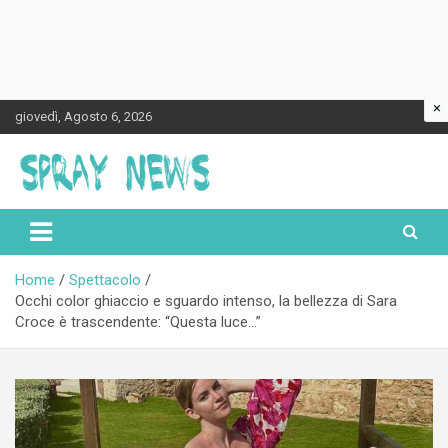
×
Skip
giovedì, Agosto 6, 2026
to
content
Spraynews.it
Home
Spettacolo
Occhi color ghiaccio e sguardo intenso, la bellezza di Sara
Croce è trascendente: “Questa luce…”