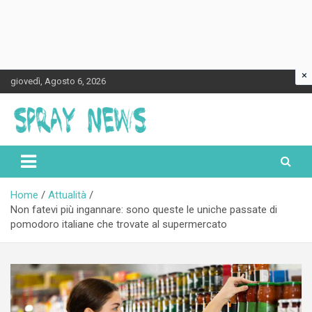
×
Skip
giovedì, Agosto 6, 2026
to
content
Spraynews.it
Home
Attualità
Non fatevi più ingannare: sono queste le uniche passate di
pomodoro italiane che trovate al supermercato