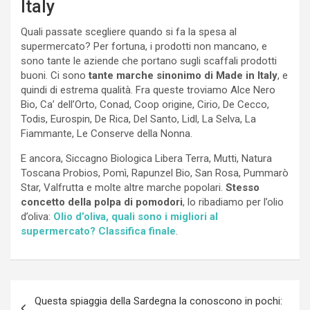
Italy
Quali passate scegliere quando si fa la spesa al
supermercato? Per fortuna, i prodotti non mancano, e
sono tante le aziende che portano sugli scaffali prodotti
buoni. Ci sono
tante marche sinonimo di Made in Italy
, e
quindi di estrema qualità. Fra queste troviamo Alce Nero
Bio, Ca’ dell’Orto, Conad, Coop origine, Cirio, De Cecco,
Todis, Eurospin, De Rica, Del Santo, Lidl, La Selva, La
Fiammante, Le Conserve della Nonna.
E ancora, Siccagno Biologica Libera Terra, Mutti, Natura
Toscana Probios, Pomì, Rapunzel Bio, San Rosa, Pummarò
Star, Valfrutta e molte altre marche popolari.
Stesso
concetto della polpa di pomodori
, lo ribadiamo per l’olio
d’oliva:
Olio d’oliva, quali sono i migliori al
supermercato? Classifica finale
.
Navigazione
Questa spiaggia della Sardegna la conoscono in pochi: