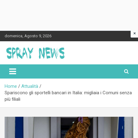
×
Skip
domenica, Agosto 9, 2026
to
content
Spraynews.it
Home
Attualità
Spariscono gli sportelli bancari in Italia: migliaia i Comuni senza
più filiali