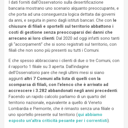
I dati forniti dall’Osservatorio sulla desertificazione
bancaria mostrano uno scenario alquanto preoccupante, e
che porta ad una conseguenza logica dettata dai governi
da anni, e seguita in pieno dagli istituti bancari. Che con
le
chiusure di filiali e sportelli sul territorio abbattono i
costi di gestione senza preoccuparsi dei danni che
arrecano ai loro clienti
. Dal 2020 ad oggi infatti sono tanti
gli “accorpamenti” che si sono registrati sul territorio, con
filiali che non sono più presenti su tutti i Comuni.
E che spesso abbracciano i clienti di due o tre Comuni, con
il rapporto 1 filiale su 3 aperta. Dall’indagine
dell’Osservatorio pare che negli ultimi mesi si siano
aggiunti
altri 7 Comuni alla lista di quelli con la
scomparsa di filiali, con l’elenco che è arrivato ad
accrescere i 3.282 abbandonati negli anni precedenti
.
Facendo un rapido calcolo parliamo di un quarto del
territorio nazionale, equivalente a quello di Veneto
Lombardia e Piemonte, che è rimasto senza una filiale o
uno sportello presente sul territorio (
qui abbiamo
esposto un’altra criticità pesante per i correntisti
).