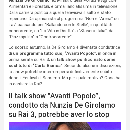
Nunzia De Girolamo
, ex Ministro della Politiche Agricole
Alimentari e Forestali, è ormai lanciatissima in televisione.
Dalla carriera politica a quella televisiva il salto è stato
repentino. Da opinionista al programma “Non è l’Arena” su
La7, passando per “Ballando con le Stelle”, in qualità di
concorrente, da “La Vita in Diretta” a “Stasera Italia”, da
“Piazzapulita” a “Controcorrente”.
Lo scorso autunno, la De Girolamo è diventata conduttrice
di
un programma tutto suo, “Avanti Popolo”
, in onda in
prima serata su Rai 3, un
talk show politico nato come
sostituto di “Carta Bianca”
. Secondo alcune indiscrezioni,
lo show potrebbe interrompersi definitivamente subito
dopo il Festival di Sanremo. Ma per quale motivo? Cosa ha
in cantiere la Rai?
Il talk show “Avanti Popolo”,
condotto da Nunzia De Girolamo
su Rai 3, potrebbe aver lo stop