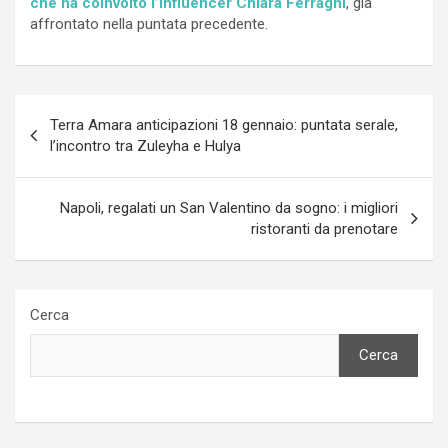
che ha coinvolto l’influencer Chiara Ferragni
, già
affrontato nella puntata precedente.
Navigazione
Terra Amara anticipazioni 18 gennaio: puntata serale,
articoli
l’incontro tra Zuleyha e Hulya
Napoli, regalati un San Valentino da sogno: i migliori
ristoranti da prenotare
Cerca
Cerca