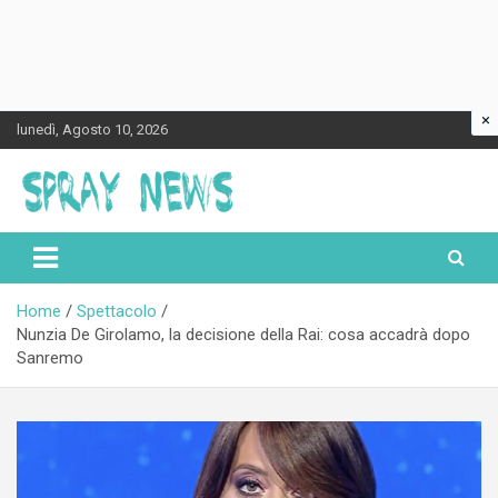
×
Skip
lunedì, Agosto 10, 2026
to
content
Spraynews.it
Home
Spettacolo
Nunzia De Girolamo, la decisione della Rai: cosa accadrà dopo
Sanremo