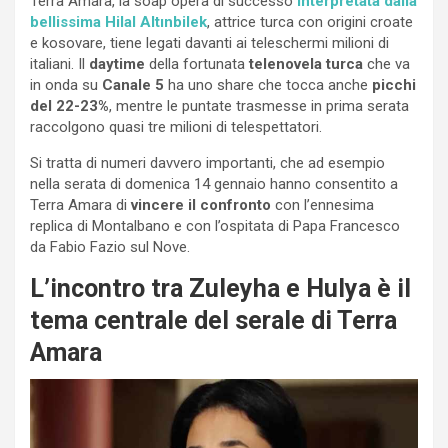
Terra Amara, la soap opera di successo
interpretata dalla
bellissima Hilal Altınbilek
, attrice turca con origini croate
e kosovare, tiene legati davanti ai teleschermi milioni di
italiani. Il
daytime
della fortunata
telenovela turca
che va
in onda su
Canale 5
ha uno share che tocca anche
picchi
del 22-23%
, mentre le puntate trasmesse in prima serata
raccolgono quasi tre milioni di telespettatori.
Si tratta di numeri davvero importanti, che ad esempio
nella serata di domenica 14 gennaio hanno consentito a
Terra Amara di
vincere il confronto
con l’ennesima
replica di Montalbano e con l’ospitata di Papa Francesco
da Fabio Fazio sul Nove.
L’incontro tra Zuleyha e Hulya è il
tema centrale del serale di Terra
Amara