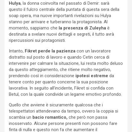
Hulya
, la donna coinvolta nel passato di Demir: sarà
questo il fulcro centrale della puntata di questa sera della
soap opera, ma nuove importanti rivelazioni su Hulya
stanno per arrivare e turberanno la protagonista. Al
momento, sappiamo che
la presenza di Zuleyha
è
destinata a svelare nuovi dettagli e segreti, il tutto avrà
ripercussioni sui protagonisti.
Intanto,
Fikret perde la pazienza
con un lavoratore
distratto sul posto di lavoro e quando Cetin cerca di
intervenire per calmare la situazione, lui resta molto deluso
da questo atteggiamento, che ritiene molto negativo,
prendendo così in considerazione
ipotesi estreme
da
tenere conto per quanto concerne la sua posizione
lavorativa. In seguito all’incidente, Fikret si confida con
Betul, con la quale condivide un legame emotivo profondo.
Quello che avviene è sicuramente qualcosa che i
telespettatori attendevano da tempo, ovvero la coppia si
scambia un
bacio romantico,
che però non passa
inosservato. Alcune persone presenti non possono fare
finta di nulla e questo non fa che aumentare il