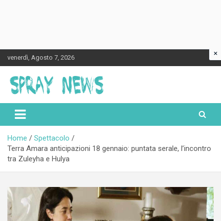
×
Skip
venerdì, Agosto 7, 2026
to
content
Spraynews.it
Home
Spettacolo
Terra Amara anticipazioni 18 gennaio: puntata serale, l’incontro
tra Zuleyha e Hulya